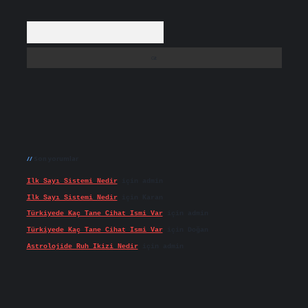
Arama
Son yorumlar
Ilk Sayı Sistemi Nedir
için
admin
Ilk Sayı Sistemi Nedir
için
Karan
Türkiyede Kaç Tane Cihat Ismi Var
için
admin
Türkiyede Kaç Tane Cihat Ismi Var
için
Doğan
Astrolojide Ruh Ikizi Nedir
için
admin