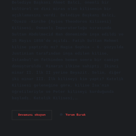
Belediye Başkanı Ahmet Balci, önemli bir
kültürel ve dini miras olan kilisenin bir
açıklamasını verdi. Belediye Başkanı Balci,
“Özezü -Kirche (Ayios Theodoros Kilisesi)
Kilisesi, Osmanlı İmparatorluğu sırasında
Sultan Abdülmecid Han döneminde inşa edildi ve
15 Mayıs 1858’de açıldı. Fatih Sultan Mehmet
kilise yaptırdı mı? Hagia Sophia – 6. yüzyılda
Justinian tarafından inşa edilen kilise,
İstanbul’un fethinden hemen sonra bir camiye
dönüştürüldü. Minarın ilkine sahipti. İkinci
minar II. İlk II yerine Beyazit. Selim, diğer
iki minar III. İlk kiliseyi kim yaptı? Katolik
Kilisesi geleneğine göre, kilise İsa’nın
öğretileriyle ve Peter kiliseyi kurduğunda
başladı. Katolik Kilisesi,…
Osmanlı
Devamını okuyun
Yorum Bırak
Kilise
Yaptı
Mı