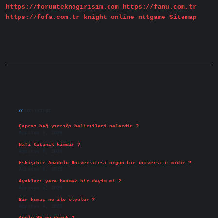
https://forumteknogirisim.com
https://fanu.com.tr
https://fofa.com.tr
knight online
nttgame
Sitemap
Sidebar
Son Yazılar
Çapraz bağ yırtığı belirtileri nelerdir ?
Ağustos 9, 2026
Nafi Öztanık kimdir ?
Ağustos 8, 2026
Eskişehir Anadolu Üniversitesi örgün bir üniversite midir ?
Ağustos 6, 2026
Ayakları yere basmak bir deyim mi ?
Ağustos 5, 2026
Bir kumaş ne ile ölçülür ?
Ağustos 4, 2026
Apple SE ne demek ?