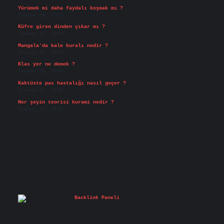
Yürümek mi daha faydalı koşmak mı ?
Temmuz 29, 2026
Küfre giren dinden çıkar mı ?
Temmuz 27, 2026
Mangala’da kale kuralı nedir ?
Temmuz 25, 2026
Klas yer ne demek ?
Temmuz 25, 2026
Kaktüste pas hastalığı nasıl geçer ?
Temmuz 23, 2026
Her şeyin teorisi kurami nedir ?
Temmuz 17, 2026