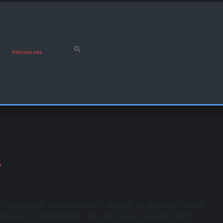
Hakkımızda
r
 işlevlerin edinilmesidir. Büyüme ve gelişme süreci
arçaları büyüdüğünde, baş en hızlı şekilde büyür.