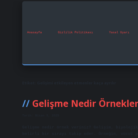
Anasayfa
Gizlilik Politikası
Yasal Uyarı
Etiket:
Gelişimi etkileyen etmenler kaça ayrılır
Gelişme Nedir Örnekle
Tarih: Nisan 3, 2025
Gelişme nedir örnek veriniz? Gelişim, biyolojik
belirli bir sırayı takip eder. Örneğin, vücut p