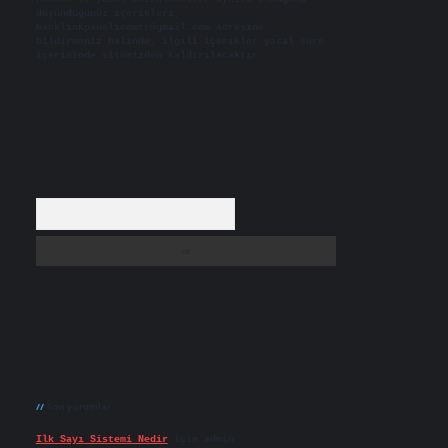
düşündüğünüz içerikleri,
backlinkpanelicomtr@gmail.com
adresine
bildirmeniz halinde, ilgili içerikler yasal süre
içerisinde sitemizden kaldırılacaktır.
Arama
Son yorumlar
Ilk Sayı Sistemi Nedir
için
admin