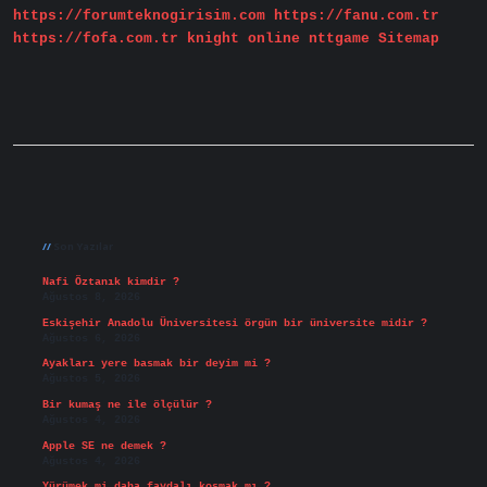
https://forumteknogirisim.com
https://fanu.com.tr
https://fofa.com.tr
knight online
nttgame
Sitemap
Sidebar
Son Yazılar
Nafi Öztanık kimdir ?
Ağustos 8, 2026
Eskişehir Anadolu Üniversitesi örgün bir üniversite midir ?
Ağustos 6, 2026
Ayakları yere basmak bir deyim mi ?
Ağustos 5, 2026
Bir kumaş ne ile ölçülür ?
Ağustos 4, 2026
Apple SE ne demek ?
Ağustos 4, 2026
Yürümek mi daha faydalı koşmak mı ?