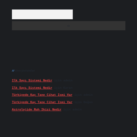
Arama
Son yorumlar
Ilk Sayı Sistemi Nedir
için
admin
Ilk Sayı Sistemi Nedir
için
Karan
Türkiyede Kaç Tane Cihat Ismi Var
için
admin
Türkiyede Kaç Tane Cihat Ismi Var
için
Doğan
Astrolojide Ruh Ikizi Nedir
için
admin