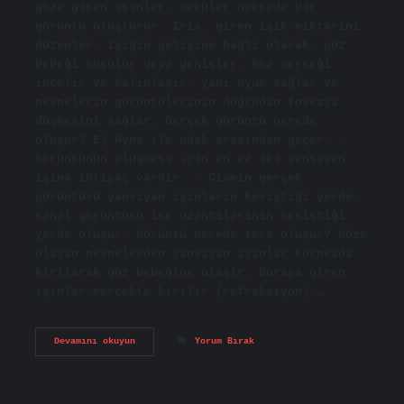
göze giren ışınlar, maküler noktada bir
görüntü oluşturur. İris, giren ışık miktarını
düzenler. Işığın gelişine bağlı olarak, göz
bebeği küçülür veya genişler. Göz merceği
incelir ve kalınlaşır, yani uyum sağlar ve
nesnelerin görüntülerinin doğrudan foveaya
düşmesini sağlar. Gerçek görüntü nerede
oluşur? E) Ayna ile odak arasından geçer. ✓
Görüntünün oluşması için en az iki yansıyan
ışına ihtiyaç vardır. ✓ Cismin gerçek
görüntüsü yansıyan ışınların kesiştiği yerde,
sanal görüntüsü ise uzantılarının kesiştiği
yerde oluşur. Görüntü nerede ters oluşur? Göze
ulaşan nesnelerden yansıyan ışınlar korneada
kırılarak göz bebeğine ulaşır. Buraya giren
ışınlar mercekte kırılır (refraksiyon).…
Görüntü
Devamını okuyun
Yorum Bırak
Nerede
Oluşur