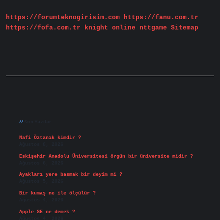
Verilir
https://forumteknogirisim.com
https://fanu.com.tr
https://fofa.com.tr
knight online
nttgame
Sitemap
Sidebar
Son Yazılar
Nafi Öztanık kimdir ?
Ağustos 8, 2026
Eskişehir Anadolu Üniversitesi örgün bir üniversite midir ?
Ağustos 6, 2026
Ayakları yere basmak bir deyim mi ?
Ağustos 5, 2026
Bir kumaş ne ile ölçülür ?
Ağustos 4, 2026
Apple SE ne demek ?
Ağustos 4, 2026