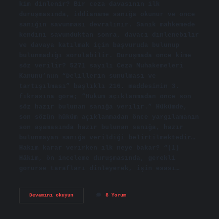
kim dinlenir? Bir ceza davasının ilk
duruşmasında, iddianame sanığa okunur ve önce
sanığın savunması devralınır. Sanık mahkemede
kendini savunduktan sonra, davacı dinlenebilir
ve davaya katılmak için başvuruda bulunup
bulunmadığı sorulabilir. Duruşmada önce kime
söz verilir? 5271 sayılı Ceza Muhakemeleri
Kanunu’nun “Delillerin sunulması ve
tartışılması” başlıklı 216. maddesinin 3.
fıkrasına göre; “Hüküm açıklanmadan önce son
söz hazır bulunan sanığa verilir.” Hükümde,
son sözün hüküm açıklanmadan önce yargılamanın
son aşamasında hazır bulunan sanığa, hazır
bulunmayan sanığa verildiği belirtilmektedir…
Hakim karar verirken ilk neye bakar? “(1)
Hâkim, ön inceleme duruşmasında, gerekli
görürse tarafları dinleyerek, işin esası…
Duruşmada
Devamını okuyun
8 Yorum
Ilk
Söz
Kime