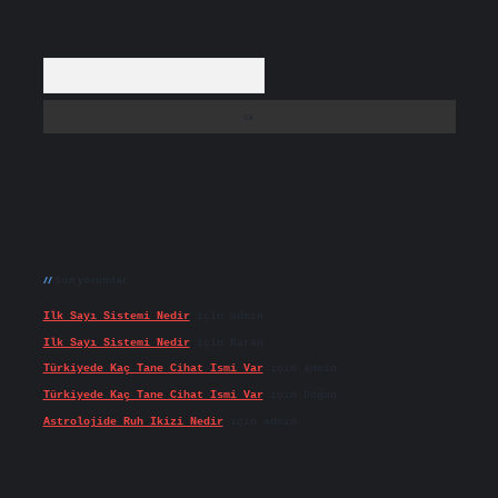
Arama
Son yorumlar
Ilk Sayı Sistemi Nedir
için
admin
Ilk Sayı Sistemi Nedir
için
Karan
Türkiyede Kaç Tane Cihat Ismi Var
için
admin
Türkiyede Kaç Tane Cihat Ismi Var
için
Doğan
Astrolojide Ruh Ikizi Nedir
için
admin