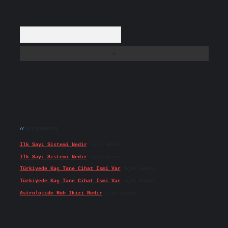
Arama
Son yorumlar
Ilk Sayı Sistemi Nedir
için
admin
Ilk Sayı Sistemi Nedir
için
Karan
Türkiyede Kaç Tane Cihat Ismi Var
için
admin
Türkiyede Kaç Tane Cihat Ismi Var
için
Doğan
Astrolojide Ruh Ikizi Nedir
için
admin