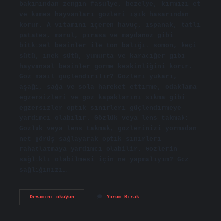
bakımından zengin fasulye, bezelye, kırmızı et
ve kümes hayvanları gözleri ışık hasarından
korur. A vitamini içeren havuç, ıspanak, tatlı
patates, marul, pırasa ve maydanoz gibi
bitkisel besinler ile ton balığı, somon, keçi
sütü, inek sütü, yumurta ve karaciğer gibi
hayvansal besinler görme keskinliğini korur.
Göz nasıl güçlendirilir? Gözleri yukarı,
aşağı, sağa ve sola hareket ettirme, odaklama
egzersizleri ve göz kapaklarını sıkma gibi
egzersizler optik sinirleri güçlendirmeye
yardımcı olabilir. Gözlük veya lens takmak:
Gözlük veya lens takmak, gözlerinizi yormadan
net görüş sağlayarak optik sinirleri
rahatlatmaya yardımcı olabilir. Gözlerin
sağlıklı olabilmesi için ne yapmalıyım? Göz
sağlığınızı…
Gözlerin
Devamını okuyun
Yorum Bırak
Iyi
Görmesi
Için