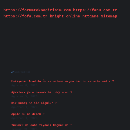
Ne
Yapılmalı
https://forumteknogirisim.com
https://fanu.com.tr
https://fofa.com.tr
knight online
nttgame
Sitemap
Sidebar
Son Yazılar
Eskişehir Anadolu Üniversitesi örgün bir üniversite midir ?
Ağustos 6, 2026
Ayakları yere basmak bir deyim mi ?
Ağustos 5, 2026
Bir kumaş ne ile ölçülür ?
Ağustos 4, 2026
Apple SE ne demek ?
Ağustos 4, 2026
Yürümek mi daha faydalı koşmak mı ?
Temmuz 29, 2026