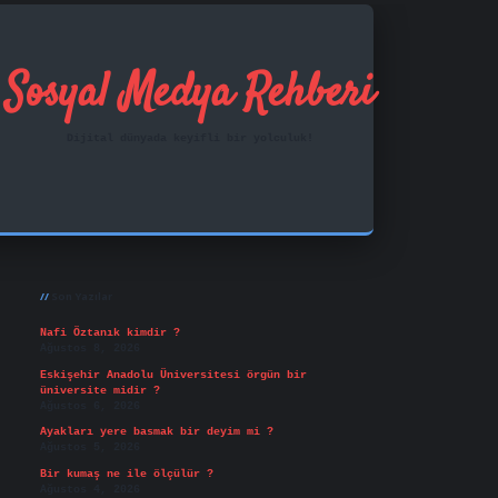
Sosyal Medya Rehberi
Dijital dünyada keyifli bir yolculuk!
Sidebar
ilbet mobil giriş
famecasino
vd casino
betexper.xy
Son Yazılar
Nafi Öztanık kimdir ?
Ağustos 8, 2026
Eskişehir Anadolu Üniversitesi örgün bir
üniversite midir ?
Ağustos 6, 2026
Ayakları yere basmak bir deyim mi ?
Ağustos 5, 2026
Bir kumaş ne ile ölçülür ?
Ağustos 4, 2026