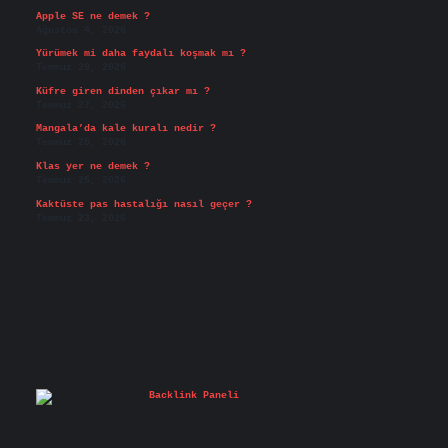
Apple SE ne demek ?
Ağustos 4, 2026
Yürümek mi daha faydalı koşmak mı ?
Temmuz 29, 2026
Küfre giren dinden çıkar mı ?
Temmuz 27, 2026
Mangala’da kale kuralı nedir ?
Temmuz 25, 2026
Klas yer ne demek ?
Temmuz 25, 2026
Kaktüste pas hastalığı nasıl geçer ?
Temmuz 23, 2026