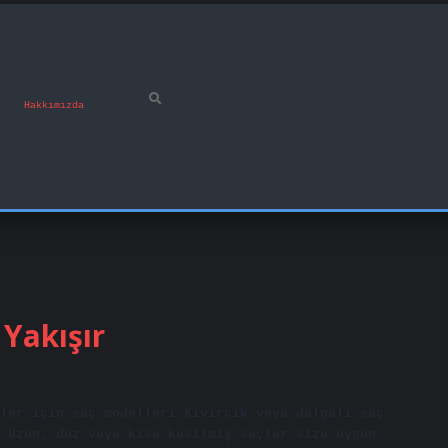
Hakkımızda
 Yakışır
ler için saç modelleri Kıvırcık veya dalgalı saç
 Uzun, düz veya kısa kesilmiş saçlar size uygun