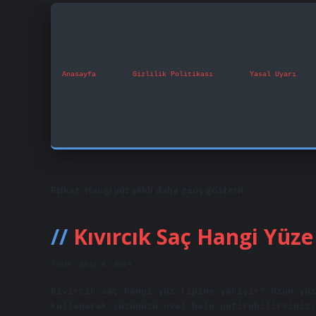
Anasayfa
Gizlilik Politikası
Yasal Uyarı
Etiket:
Hangi yüz şekli daha genç gösterir
Kıvırcık Saç Hangi Yüze
Tarih: Ekim 6, 2024
Kıvırcık saç hangi yüz tipine yakışır? Uzun yüz
kullanarak yüzünüzü oval hale getirebilirsiniz.