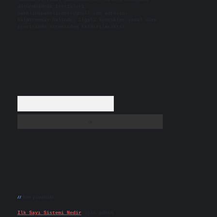
düşündüğünüz içerikleri,
backlinkpanelicomtr@gmail.com
adresine
bildirmeniz halinde, ilgili içerikler yasal süre
içerisinde sitemizden kaldırılacaktır.
Arama
Son yorumlar
Ilk Sayı Sistemi Nedir
için
admin