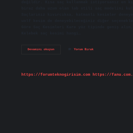
değildir. Kısa saç kullanmak istiyorsanız en kı
biraz daha uzun olan lob stili saç modelini kul
Saçlarınız kıvırcıksa, katmanlı kesimler deneye
wolf kesim de deneyebileceğiniz diğer seçenekle
Göre Saç Kesimleri Kare yüz tipinde geniş alın,
Kelebek saç kesimi hangi…
Kıvırcık
Devamını okuyun
Yorum Bırak
Saç
Hangi
Yüze
Yakışır
https://forumteknogirisim.com
https://fanu.com.