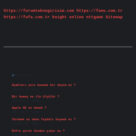
https://forumteknogirisim.com
https://fanu.com.tr
https://fofa.com.tr
knight online
nttgame
Sitemap
Sidebar
Son Yazılar
Ayakları yere basmak bir deyim mi ?
Ağustos 5, 2026
Bir kumaş ne ile ölçülür ?
Ağustos 4, 2026
Apple SE ne demek ?
Ağustos 4, 2026
Yürümek mi daha faydalı koşmak mı ?
Temmuz 29, 2026
Küfre giren dinden çıkar mı ?
Temmuz 27, 2026