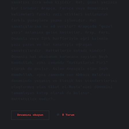
sanatını icra eden kişidir. Hat, güzel yazının
bir türüdür; Arapça, Farsça veya Osmanlıca
kelimeleri farklı yazı stilleri kullanarak
farklı yüzeylere yazma işlemidir. Hat
sanatçılarına ne ad verilir? Arapçada “güzel
yazı” anlamına gelen hattatlar, Arap, Fars,
Osmanlı veya Türk harfleriyle eğri kalemle
yazı yazan ve hat sanatıyla uğraşan
sanatçılardır. Hattatların üstadı kimdir?
Osmanlı hat okulunun kurucusu sayılan Şeyh
Hamdullah, aynı zamanda “Hattatların Piri”
olarak da anılır. Aslen Amasyalı olan Şeyh
Hamdullah, aynı zamanda son Abbasi Halifesi
döneminde yaşamış ve klasik hat standartlarını
oluşturmuş olan Yâkut el-Musta’simi dönemini
tamamlayan kutup olarak da bilinir.
Hattatçılık nedir?…
Hattat
Devamını okuyun
8 Yorum
Ustasına
Ne
Denir