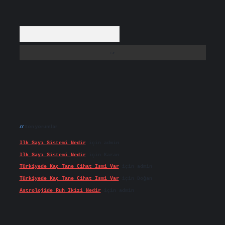
Arama
Son yorumlar
Ilk Sayı Sistemi Nedir
için
admin
Ilk Sayı Sistemi Nedir
için
Karan
Türkiyede Kaç Tane Cihat Ismi Var
için
admin
Türkiyede Kaç Tane Cihat Ismi Var
için
Doğan
Astrolojide Ruh Ikizi Nedir
için
admin