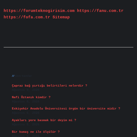
https://forumteknogirisim.com
https://fanu.com.tr
https://fofa.com.tr
Sitemap
Sidebar
Son Yazılar
Çapraz bağ yırtığı belirtileri nelerdir ?
Ağustos 9, 2026
Nafi Öztanık kimdir ?
Ağustos 8, 2026
Eskişehir Anadolu Üniversitesi örgün bir üniversite midir ?
Ağustos 6, 2026
Ayakları yere basmak bir deyim mi ?
Ağustos 5, 2026
Bir kumaş ne ile ölçülür ?
Ağustos 4, 2026