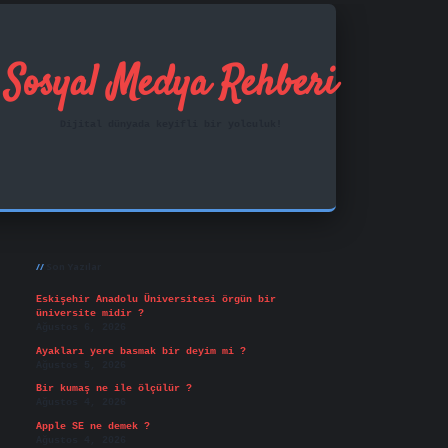
Sosyal Medya Rehberi
Dijital dünyada keyifli bir yolculuk!
Sidebar
ilbet mobil giriş
famecasino
vd casino
betexper.xy
Son Yazılar
Eskişehir Anadolu Üniversitesi örgün bir
üniversite midir ?
Ağustos 6, 2026
Ayakları yere basmak bir deyim mi ?
Ağustos 5, 2026
Bir kumaş ne ile ölçülür ?
Ağustos 4, 2026
Apple SE ne demek ?
Ağustos 4, 2026