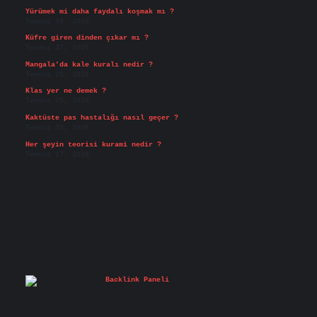
Yürümek mi daha faydalı koşmak mı ?
Temmuz 29, 2026
Küfre giren dinden çıkar mı ?
Temmuz 27, 2026
Mangala’da kale kuralı nedir ?
Temmuz 25, 2026
Klas yer ne demek ?
Temmuz 25, 2026
Kaktüste pas hastalığı nasıl geçer ?
Temmuz 23, 2026
Her şeyin teorisi kurami nedir ?
Temmuz 17, 2026