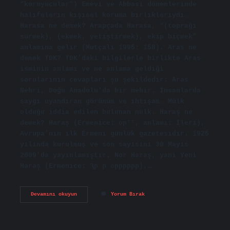
“koruyucular”) Emevi ve Abbasi dönemlerinde
halifelerin kişisel koruma birlikleriydi.
Harasa ne demek? Arapçada Harasa, “(toprağı
sürmek), (ekmek, yetiştirmek), ekip biçmek”
anlamına gelir (Mutçalı 1995: 158). Aras ne
demek TDK? TDK’daki bilgilerle birlikte Aras
isminin anlamı ve ne anlama geldiği
sorularının cevapları şu şekildedir: Aras
Nehri, Doğu Anadolu’da bir nehir. İnsanlarda
saygı uyandıran görünüm ve ihtişam. Mülk
olduğu iddia edilen bulunan mülk. Haraş ne
demek? Haraş (Ermenice: օրְּּּ־ּּ־, anlamı: İleri),
Avrupa’nın ilk Ermeni günlük gazetesidir. 1925
yılında kurulmuş ve son sayısını 30 Mayıs
2009’da yayınlamıştır. Nor Haraş, yani Yeni
Haraş (Ermenice: Ԇր ր օּ֡րրրրրր),…
Haras
Devamını okuyun
Yorum Bırak
Ne
Demek
Tdk