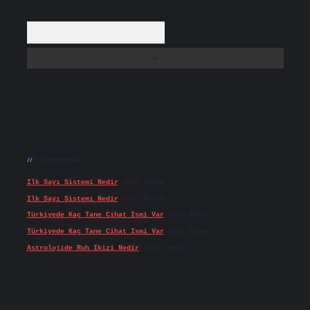
Arama
Son yorumlar
Ilk Sayı Sistemi Nedir
için
admin
Ilk Sayı Sistemi Nedir
için
Karan
Türkiyede Kaç Tane Cihat Ismi Var
için
admin
Türkiyede Kaç Tane Cihat Ismi Var
için
Doğan
Astrolojide Ruh Ikizi Nedir
için
admin