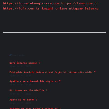
https://forumteknogirisim.com
https://fanu.com.tr
https://fofa.com.tr
knight online
nttgame
Sitemap
Sidebar
Son Yazılar
Nafi Öztanık kimdir ?
Ağustos 8, 2026
Eskişehir Anadolu Üniversitesi örgün bir üniversite midir ?
Ağustos 6, 2026
Ayakları yere basmak bir deyim mi ?
Ağustos 5, 2026
Bir kumaş ne ile ölçülür ?
Ağustos 4, 2026
Apple SE ne demek ?
Ağustos 4, 2026
Yürümek mi daha faydalı koşmak mı ?