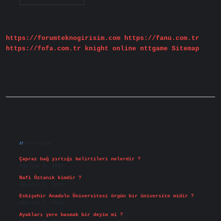
Egemen
Ne
Demek
https://forumteknogirisim.com
https://fanu.com.tr
https://fofa.com.tr
knight online
nttgame
Sitemap
Sidebar
Son Yazılar
Çapraz bağ yırtığı belirtileri nelerdir ?
Ağustos 9, 2026
Nafi Öztanık kimdir ?
Ağustos 8, 2026
Eskişehir Anadolu Üniversitesi örgün bir üniversite midir ?
Ağustos 6, 2026
Ayakları yere basmak bir deyim mi ?