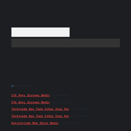
Arama
Son yorumlar
Ilk Sayı Sistemi Nedir
için
admin
Ilk Sayı Sistemi Nedir
için
Karan
Türkiyede Kaç Tane Cihat Ismi Var
için
admin
Türkiyede Kaç Tane Cihat Ismi Var
için
Doğan
Astrolojide Ruh Ikizi Nedir
için
admin