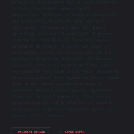
erkeklerin hem kamusal hem de özel alanlarda
kadınlar üzerindeki egemenliğidir.
Feministler, erkekler ve kadınlar arasındaki
güç ilişkisini tanımlamak için sıklıkla
“patriarka” terimini kullanırlar. Kadın
egemenliği ne demek? Anaerkillik, toplumda
kadınların, özellikle de “anne”nin egemen
konumunun durumudur. Anaerkillik veya
anaerkillik olarak da adlandırılan bir tür
toplumsal örgütlenme düzenidir. Bu düzenin
temelinde kadınların üstünlüğü fikri yatar;
soy kadınlar tarafından belirlenir, egemenlik
kadınlara aittir. Eril egemenlik nedir? Erkek
gücü, kendi düzeni içinde kadınlara ve
erkeklere belirli roller yükler. Bu rollere
“cinsiyet rolleri” denebilir. Cinsiyetten
bahsedildiğinde, bunun kadınlar ve onların
sorunlarıyla ilgili olduğuna dair genel bir
inanış vardır. Egemen…
Erkek
Devamını okuyun
Yorum Bırak