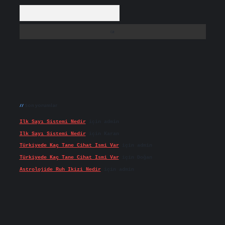
Arama
Son yorumlar
Ilk Sayı Sistemi Nedir
için
admin
Ilk Sayı Sistemi Nedir
için
Karan
Türkiyede Kaç Tane Cihat Ismi Var
için
admin
Türkiyede Kaç Tane Cihat Ismi Var
için
Doğan
Astrolojide Ruh Ikizi Nedir
için
admin