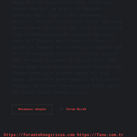
doğan kişiler genellikle rahat ilişkileri
tercih ederler, bu şaşırtıcı değildir.
Yaklaşık %31’i aldatır veya aldatmaya
yakındır. İkizler burcu aşırı sosyal bir hava
burcu olarak bilinir ve iki kişi için yeterli
ilgi ve hobiye sahiptir. İkizler aşk acısı
çeker mi? İkizler burcu insanları kısa
ilişkiler yaşayan ve ayrılıkların acısını çok
fazla hissetmeyen insanlardır. Evet, aşıksa
bunu derinden hisseder ve açıkça belli eder.
Ancak diğer kişi onunla ayrılmak isterse, onu
pişman etmek için elinden gelen her şeyi
yapar. En aldatan burç hangisi? Aslan burcu,
zodyağın en hilekar burcu olarak kabul edilir.
Her zaman dikkat çekmeyi seven…
İKizler
Devamını okuyun
Yorum Bırak
Burcu
Aldatır
Mı
Ağlar
Mı
https://forumteknogirisim.com
https://fanu.com.tr