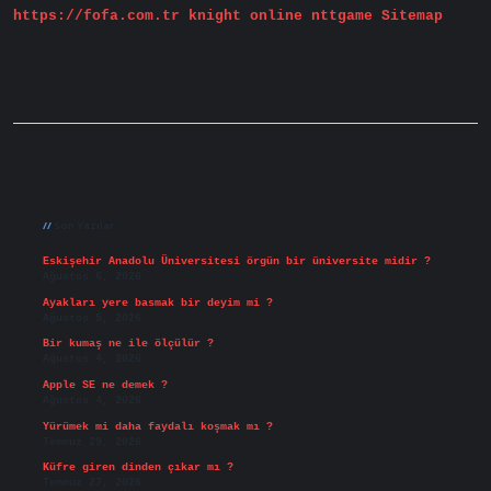
https://fofa.com.tr
knight online
nttgame
Sitemap
Sidebar
Son Yazılar
Eskişehir Anadolu Üniversitesi örgün bir üniversite midir ?
Ağustos 6, 2026
Ayakları yere basmak bir deyim mi ?
Ağustos 5, 2026
Bir kumaş ne ile ölçülür ?
Ağustos 4, 2026
Apple SE ne demek ?
Ağustos 4, 2026
Yürümek mi daha faydalı koşmak mı ?
Temmuz 29, 2026
Küfre giren dinden çıkar mı ?
Temmuz 27, 2026