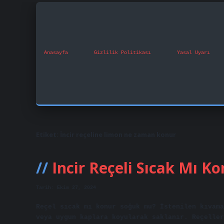
Anasayfa
Gizlilik Politikası
Yasal Uyarı
Etiket:
İncir reçeline limon ne zaman konur
Incir Reçeli Sıcak Mı 
Tarih: Ekim 27, 2024
Reçel sıcak mı konur soğuk mu? İstenilen kıvama
veya uygun kaplara koyularak saklanır. Reçeller