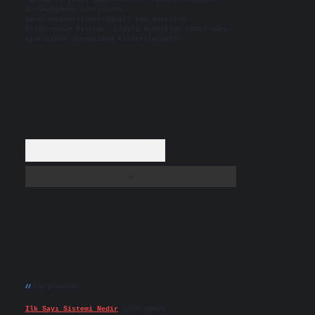
düşündüğünüz içerikleri,
backlinkpanelicomtr@gmail.com
adresine
bildirmeniz halinde, ilgili içerikler yasal süre
içerisinde sitemizden kaldırılacaktır.
Arama
Son yorumlar
Ilk Sayı Sistemi Nedir
için
admin