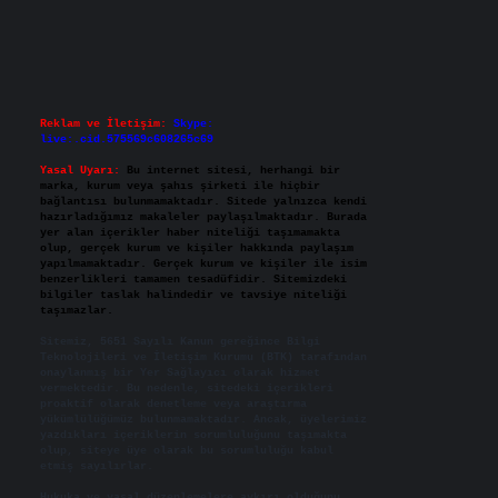
Reklam ve İletişim:
Skype:
live:.cid.575569c608265c69
Yasal Uyarı:
Bu internet sitesi, herhangi bir
marka, kurum veya şahıs şirketi ile hiçbir
bağlantısı bulunmamaktadır. Sitede yalnızca kendi
hazırladığımız makaleler paylaşılmaktadır. Burada
yer alan içerikler haber niteliği taşımamakta
olup, gerçek kurum ve kişiler hakkında paylaşım
yapılmamaktadır. Gerçek kurum ve kişiler ile isim
benzerlikleri tamamen tesadüfidir. Sitemizdeki
bilgiler taslak halindedir ve tavsiye niteliği
taşımazlar.
Sitemiz, 5651 Sayılı Kanun gereğince Bilgi
Teknolojileri ve İletişim Kurumu (BTK) tarafından
onaylanmış bir Yer Sağlayıcı olarak hizmet
vermektedir. Bu nedenle, sitedeki içerikleri
proaktif olarak denetleme veya araştırma
yükümlülüğümüz bulunmamaktadır. Ancak, üyelerimiz
yazdıkları içeriklerin sorumluluğunu taşımakta
olup, siteye üye olarak bu sorumluluğu kabul
etmiş sayılırlar.
Hukuka ve yasal düzenlemelere aykırı olduğunu