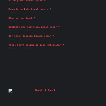
Küfre giren dinden çıkar mı ?
Temmuz 27, 2026
Mangala’da kale kuralı nedir ?
Temmuz 25, 2026
Klas yer ne demek ?
Temmuz 25, 2026
Kaktüste pas hastalığı nasıl geçer ?
Temmuz 23, 2026
Her şeyin teorisi kurami nedir ?
Temmuz 17, 2026
Yeşil kopya kalemi ne için kullanılır ?
Temmuz 15, 2026