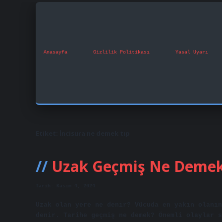
Anasayfa
Gizlilik Politikası
Yasal Uyarı
Etiket:
İncisura ne demek tıp
Uzak Geçmiş Ne Deme
Tarih: Kasım 4, 2024
Uzak olan yere ne denir? Vücuda en yakın olanın
denir. Tarihe geçmiş ne demek? Önemli olaylar s