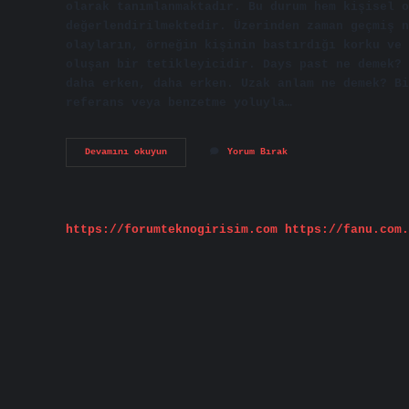
olarak tanımlanmaktadır. Bu durum hem kişisel 
değerlendirilmektedir. Üzerinden zaman geçmiş n
olayların, örneğin kişinin bastırdığı korku ve 
oluşan bir tetikleyicidir. Days past ne demek? 
daha erken, daha erken. Uzak anlam ne demek? Bi
referans veya benzetme yoluyla…
Uzak
Devamını okuyun
Yorum Bırak
Geçmiş
Ne
Demek
https://forumteknogirisim.com
https://fanu.com.