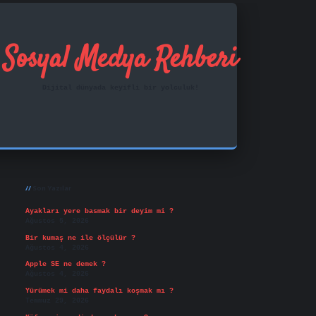
Sosyal Medya Rehberi
Dijital dünyada keyifli bir yolculuk!
Sidebar
ilbet mobil giriş
famecasino
vd casino
betexper.xy
Son Yazılar
Ayakları yere basmak bir deyim mi ?
Ağustos 5, 2026
Bir kumaş ne ile ölçülür ?
Ağustos 4, 2026
Apple SE ne demek ?
Ağustos 4, 2026
Yürümek mi daha faydalı koşmak mı ?
Temmuz 29, 2026