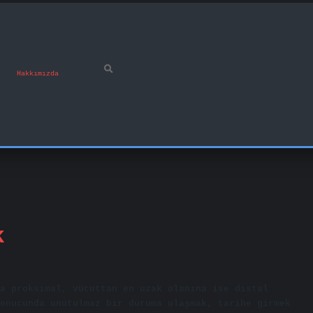
Hakkımızda
k
a proksimal, vücuttan en uzak olanına ise distal
onucunda unutulmaz bir duruma ulaşmak, tarihe girmek