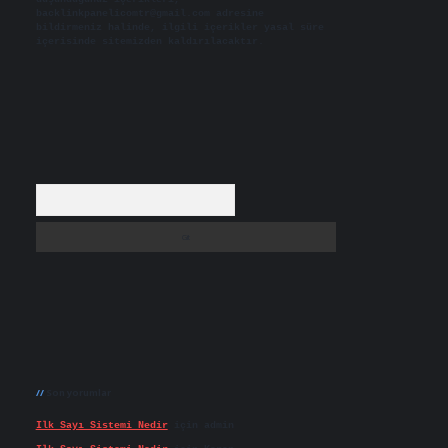
backlinkpanelicomtr@gmail.com
adresine
bildirmeniz halinde, ilgili içerikler yasal süre
içerisinde sitemizden kaldırılacaktır.
Arama
Son yorumlar
Ilk Sayı Sistemi Nedir
için
admin