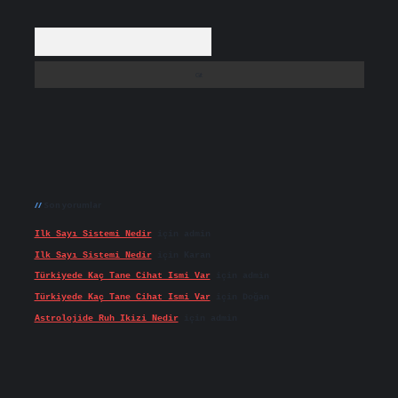
Arama
Son yorumlar
Ilk Sayı Sistemi Nedir
için
admin
Ilk Sayı Sistemi Nedir
için
Karan
Türkiyede Kaç Tane Cihat Ismi Var
için
admin
Türkiyede Kaç Tane Cihat Ismi Var
için
Doğan
Astrolojide Ruh Ikizi Nedir
için
admin