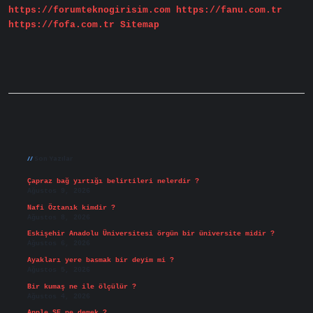
https://forumteknogirisim.com
https://fanu.com.tr
https://fofa.com.tr
Sitemap
Sidebar
Son Yazılar
Çapraz bağ yırtığı belirtileri nelerdir ?
Ağustos 9, 2026
Nafi Öztanık kimdir ?
Ağustos 8, 2026
Eskişehir Anadolu Üniversitesi örgün bir üniversite midir ?
Ağustos 6, 2026
Ayakları yere basmak bir deyim mi ?
Ağustos 5, 2026
Bir kumaş ne ile ölçülür ?
Ağustos 4, 2026
Apple SE ne demek ?