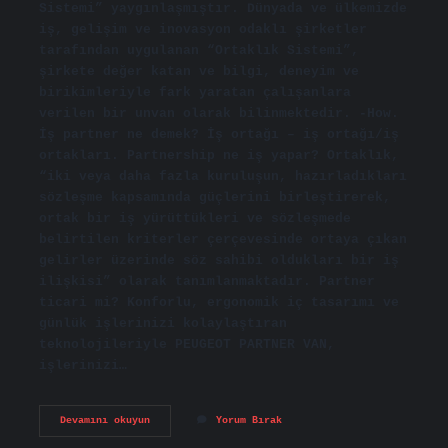
Sistemi” yaygınlaşmıştır. Dünyada ve ülkemizde
iş, gelişim ve inovasyon odaklı şirketler
tarafından uygulanan “Ortaklık Sistemi”,
şirkete değer katan ve bilgi, deneyim ve
birikimleriyle fark yaratan çalışanlara
verilen bir unvan olarak bilinmektedir. -How.
İş partner ne demek? İş ortağı – iş ortağı/iş
ortakları. Partnership ne iş yapar? Ortaklık,
“iki veya daha fazla kuruluşun, hazırladıkları
sözleşme kapsamında güçlerini birleştirerek,
ortak bir iş yürüttükleri ve sözleşmede
belirtilen kriterler çerçevesinde ortaya çıkan
gelirler üzerinde söz sahibi oldukları bir iş
ilişkisi” olarak tanımlanmaktadır. Partner
ticari mi? Konforlu, ergonomik iç tasarımı ve
günlük işlerinizi kolaylaştıran
teknolojileriyle PEUGEOT PARTNER VAN,
işlerinizi…
Partner
Devamını okuyun
Yorum Bırak
Kuruluş
Ne