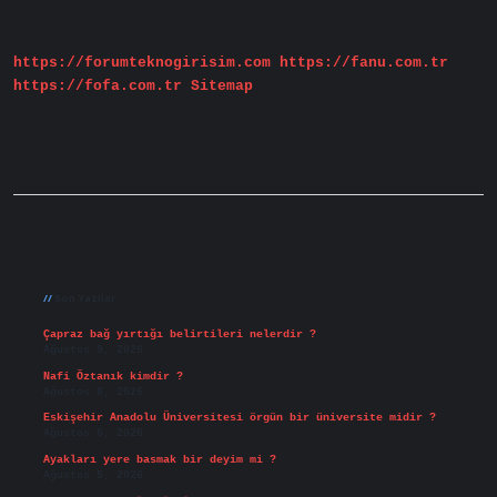
Demek
https://forumteknogirisim.com
https://fanu.com.tr
https://fofa.com.tr
Sitemap
Sidebar
Son Yazılar
Çapraz bağ yırtığı belirtileri nelerdir ?
Ağustos 9, 2026
Nafi Öztanık kimdir ?
Ağustos 8, 2026
Eskişehir Anadolu Üniversitesi örgün bir üniversite midir ?
Ağustos 6, 2026
Ayakları yere basmak bir deyim mi ?
Ağustos 5, 2026