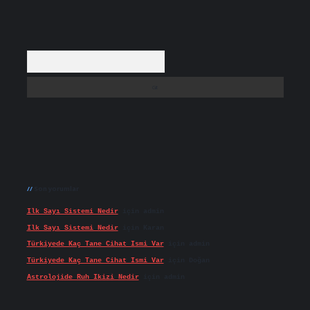
Arama
Son yorumlar
Ilk Sayı Sistemi Nedir
için
admin
Ilk Sayı Sistemi Nedir
için
Karan
Türkiyede Kaç Tane Cihat Ismi Var
için
admin
Türkiyede Kaç Tane Cihat Ismi Var
için
Doğan
Astrolojide Ruh Ikizi Nedir
için
admin