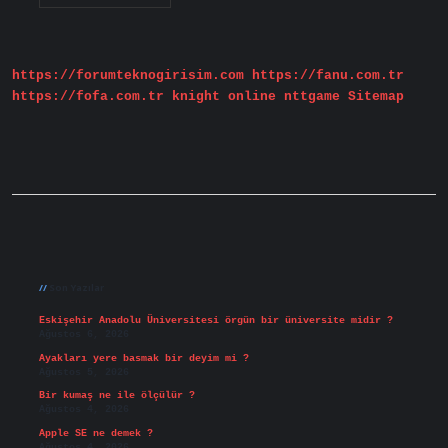
Aile
Nedir
Hangi
Toplumlarda
Görülür
https://forumteknogirisim.com
https://fanu.com.tr
https://fofa.com.tr
knight online
nttgame
Sitemap
Sidebar
Son Yazılar
Eskişehir Anadolu Üniversitesi örgün bir üniversite midir ?
Ağustos 6, 2026
Ayakları yere basmak bir deyim mi ?
Ağustos 5, 2026
Bir kumaş ne ile ölçülür ?
Ağustos 4, 2026
Apple SE ne demek ?
Ağustos 4, 2026