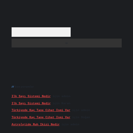
Arama
Son yorumlar
Ilk Sayı Sistemi Nedir
için
admin
Ilk Sayı Sistemi Nedir
için
Karan
Türkiyede Kaç Tane Cihat Ismi Var
için
admin
Türkiyede Kaç Tane Cihat Ismi Var
için
Doğan
Astrolojide Ruh Ikizi Nedir
için
admin