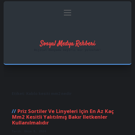
menüyü
Anasayfa
Gizlilik Politikası
aç
Yasal Uyarı
Hakkımızda
Sosyal Medya Rehberi
Dijital dünyada keyifli bir yolculuk!
Etiket:
Kablo kesiti mm2 nedir
Priz Sortiler Ve Linyeleri Için En Az Kaç
Mm2 Kesitli Yalıtılmış Bakır Iletkenler
Kullanılmalıdır
Tarih: Ekim 5, 2024