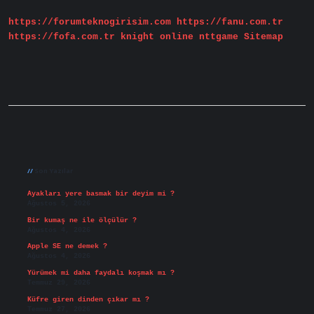
Için
En
https://forumteknogirisim.com
https://fanu.com.tr
Az
Kaç
https://fofa.com.tr
knight online
nttgame
Sitemap
Mm2
Kesitli
Yalıtılmış
Bakır
Iletkenler
Kullanılmalıdır
Sidebar
Son Yazılar
Ayakları yere basmak bir deyim mi ?
Ağustos 5, 2026
Bir kumaş ne ile ölçülür ?
Ağustos 4, 2026
Apple SE ne demek ?
Ağustos 4, 2026
Yürümek mi daha faydalı koşmak mı ?
Temmuz 29, 2026
Küfre giren dinden çıkar mı ?
Temmuz 27, 2026