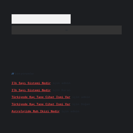
Arama
Son yorumlar
Ilk Sayı Sistemi Nedir
için
admin
Ilk Sayı Sistemi Nedir
için
Karan
Türkiyede Kaç Tane Cihat Ismi Var
için
admin
Türkiyede Kaç Tane Cihat Ismi Var
için
Doğan
Astrolojide Ruh Ikizi Nedir
için
admin