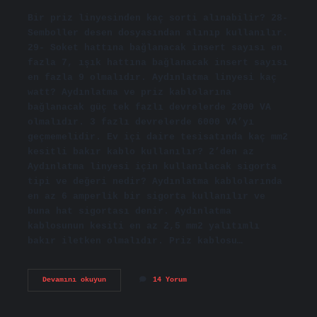
Bir priz linyesinden kaç sorti alınabilir? 28-
Semboller desen dosyasından alınıp kullanılır.
29- Soket hattına bağlanacak insert sayısı en
fazla 7, ışık hattına bağlanacak insert sayısı
en fazla 9 olmalıdır. Aydınlatma linyesi kaç
watt? Aydınlatma ve priz kablolarına
bağlanacak güç tek fazlı devrelerde 2000 VA
olmalıdır. 3 fazlı devrelerde 6000 VA’yı
geçmemelidir. Ev içi daire tesisatında kaç mm2
kesitli bakır kablo kullanılır? 2’den az
Aydınlatma linyesi için kullanılacak sigorta
tipi ve değeri nedir? Aydınlatma kablolarında
en az 6 amperlik bir sigorta kullanılır ve
buna hat sigortası denir. Aydınlatma
kablosunun kesiti en az 2,5 mm2 yalıtımlı
bakır iletken olmalıdır. Priz kablosu…
Priz
Devamını okuyun
14 Yorum
Sortiler
Ve
Linyeleri