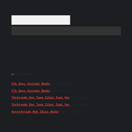
Arama
Son yorumlar
Ilk Sayı Sistemi Nedir
için
admin
Ilk Sayı Sistemi Nedir
için
Karan
Türkiyede Kaç Tane Cihat Ismi Var
için
admin
Türkiyede Kaç Tane Cihat Ismi Var
için
Doğan
Astrolojide Ruh Ikizi Nedir
için
admin