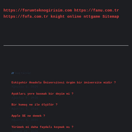
Dakika
Sürer
https://forumteknogirisim.com
https://fanu.com.tr
https://fofa.com.tr
knight online
nttgame
Sitemap
Sidebar
Son Yazılar
Eskişehir Anadolu Üniversitesi örgün bir üniversite midir ?
Ağustos 6, 2026
Ayakları yere basmak bir deyim mi ?
Ağustos 5, 2026
Bir kumaş ne ile ölçülür ?
Ağustos 4, 2026
Apple SE ne demek ?
Ağustos 4, 2026
Yürümek mi daha faydalı koşmak mı ?
Temmuz 29, 2026