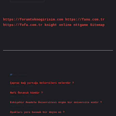
Geçen
Cumartesi
Günü
Yasağı
Nedir
https://forumteknogirisim.com
https://fanu.com.tr
https://fofa.com.tr
knight online
nttgame
Sitemap
Sidebar
Son Yazılar
Çapraz bağ yırtığı belirtileri nelerdir ?
Ağustos 9, 2026
Nafi Öztanık kimdir ?
Ağustos 8, 2026
Eskişehir Anadolu Üniversitesi örgün bir üniversite midir ?
Ağustos 6, 2026
Ayakları yere basmak bir deyim mi ?
Ağustos 5, 2026