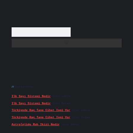
Arama
Son yorumlar
Ilk Sayı Sistemi Nedir
için
admin
Ilk Sayı Sistemi Nedir
için
Karan
Türkiyede Kaç Tane Cihat Ismi Var
için
admin
Türkiyede Kaç Tane Cihat Ismi Var
için
Doğan
Astrolojide Ruh Ikizi Nedir
için
admin