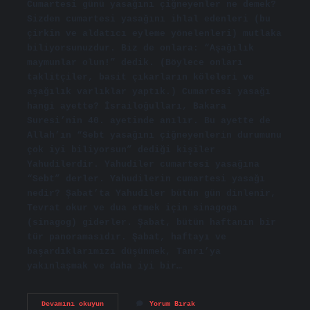
Cumartesi günü yasağını çiğneyenler ne demek?
Sizden cumartesi yasağını ihlal edenleri (bu
çirkin ve aldatıcı eyleme yönelenleri) mutlaka
biliyorsunuzdur. Biz de onlara: “Aşağılık
maymunlar olun!” dedik. (Böylece onları
taklitçiler, basit çıkarların köleleri ve
aşağılık varlıklar yaptık.) Cumartesi yasağı
hangi ayette? İsrailoğulları, Bakara
Suresi’nin 40. ayetinde anılır. Bu ayette de
Allah’ın “Sebt yasağını çiğneyenlerin durumunu
çok iyi biliyorsun” dediği kişiler
Yahudilerdir. Yahudiler cumartesi yasağına
“Sebt” derler. Yahudilerin cumartesi yasağı
nedir? Şabat’ta Yahudiler bütün gün dinlenir,
Tevrat okur ve dua etmek için sinagoga
(sinagog) giderler. Şabat, bütün haftanın bir
tür panoramasıdır. Şabat, haftayı ve
başardıklarımızı düşünmek, Tanrı’ya
yakınlaşmak ve daha iyi bir…
Kuranda
Devamını okuyun
Yorum Bırak