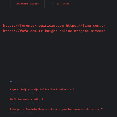
Kariyer
Devamını okuyun
12 Yorum
Planlama
Dersini
Neden
Alıyoruz
https://forumteknogirisim.com
https://fanu.com.tr
https://fofa.com.tr
knight online
nttgame
Sitemap
Sidebar
Son Yazılar
Çapraz bağ yırtığı belirtileri nelerdir ?
Ağustos 9, 2026
Nafi Öztanık kimdir ?
Ağustos 8, 2026
Eskişehir Anadolu Üniversitesi örgün bir üniversite midir ?
Ağustos 6, 2026