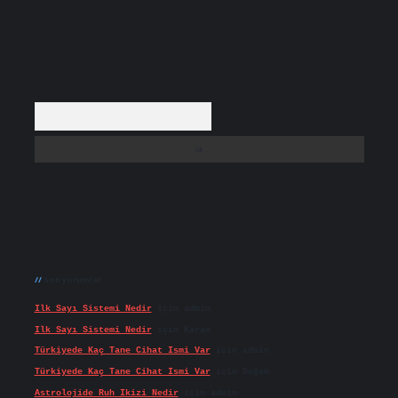
Arama
Son yorumlar
Ilk Sayı Sistemi Nedir
için
admin
Ilk Sayı Sistemi Nedir
için
Karan
Türkiyede Kaç Tane Cihat Ismi Var
için
admin
Türkiyede Kaç Tane Cihat Ismi Var
için
Doğan
Astrolojide Ruh Ikizi Nedir
için
admin