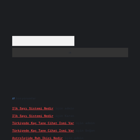
Arama
Son yorumlar
Ilk Sayı Sistemi Nedir
için
admin
Ilk Sayı Sistemi Nedir
için
Karan
Türkiyede Kaç Tane Cihat Ismi Var
için
admin
Türkiyede Kaç Tane Cihat Ismi Var
için
Doğan
Astrolojide Ruh Ikizi Nedir
için
admin