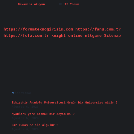
Kariyer
Devamını okuyun
12 Yorum
Planlama
Dersini
Neden
Alıyoruz
https://forumteknogirisim.com
https://fanu.com.tr
https://fofa.com.tr
knight online
nttgame
Sitemap
Sidebar
Son Yazılar
Eskişehir Anadolu Üniversitesi örgün bir üniversite midir ?
Ağustos 6, 2026
Ayakları yere basmak bir deyim mi ?
Ağustos 5, 2026
Bir kumaş ne ile ölçülür ?
Ağustos 4, 2026