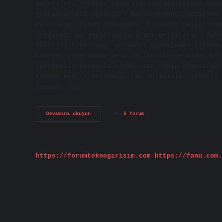
becerileri.Yönetim becerileri.Organizasyon bec
yetkinlikleri nelerdir? Başvurduğunuz pozisyon 
belirleme. Takım çalışması. İletişim geliştirme
Kendinizi ve meslektaşlarınızı geliştirme. Daha
Yeterlilik kavramı, personel seçiminden eğitim 
kariyer yönetimine ve ücretlendirmeye kadar bir
personelin başarılı olmak için sahip olması ger
tanımı nedir? Kelimenin tam anlamıyla “yeterli 
tanımı, bir…
Iş
Devamını okuyun
6 Yorum
Yetkinliği
Ne
Demek
https://forumteknogirisim.com
https://fanu.com.