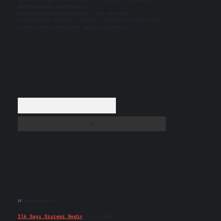
düşündüğünüz içerikleri,
backlinkpanelicomtr@gmail.com
adresine
bildirmeniz halinde, ilgili içerikler yasal süre
içerisinde sitemizden kaldırılacaktır.
Arama
Son yorumlar
Ilk Sayı Sistemi Nedir
için
admin