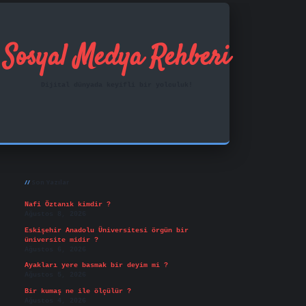
Sosyal Medya Rehberi
Dijital dünyada keyifli bir yolculuk!
Sidebar
ilbet mobil giriş
famecasino
vd casino
betexper.xy
Son Yazılar
Nafi Öztanık kimdir ?
Ağustos 8, 2026
Eskişehir Anadolu Üniversitesi örgün bir
üniversite midir ?
Ağustos 6, 2026
Ayakları yere basmak bir deyim mi ?
Ağustos 5, 2026
Bir kumaş ne ile ölçülür ?
Ağustos 4, 2026