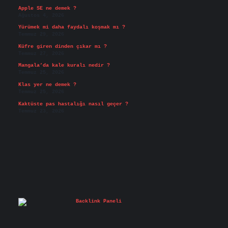
Apple SE ne demek ?
Ağustos 4, 2026
Yürümek mi daha faydalı koşmak mı ?
Temmuz 29, 2026
Küfre giren dinden çıkar mı ?
Temmuz 27, 2026
Mangala’da kale kuralı nedir ?
Temmuz 25, 2026
Klas yer ne demek ?
Temmuz 25, 2026
Kaktüste pas hastalığı nasıl geçer ?
Temmuz 23, 2026