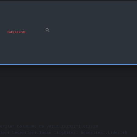
Hakkımızda
eriler bölümüne ne yazmalısınız?İletişim
leri becerileri.İnsan ilişkileri becerileri.Liderlik