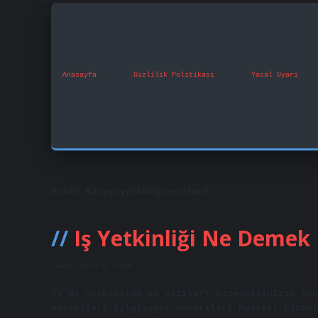
Anasayfa
Gizlilik Politikası
Yasal Uyarı
Etiket:
Kariyer yetkinliği ne demek
Iş Yetkinliği Ne Demek
Tarih: Ekim 5, 2024
CV’de yetkinliğe ne yazılır? Özgeçmişinizin bec
becerileri.Bilgisayar becerileri.Müşteri hizmet