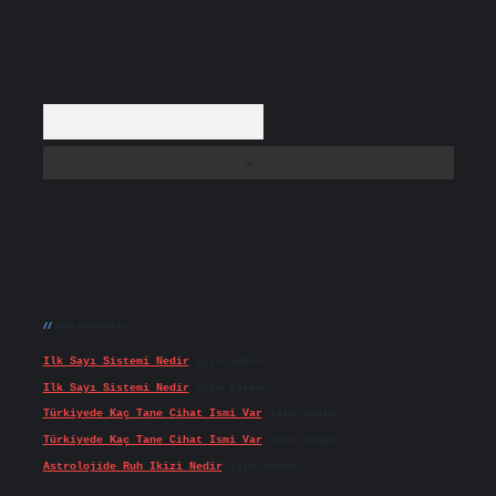
Arama
Son yorumlar
Ilk Sayı Sistemi Nedir
için
admin
Ilk Sayı Sistemi Nedir
için
Karan
Türkiyede Kaç Tane Cihat Ismi Var
için
admin
Türkiyede Kaç Tane Cihat Ismi Var
için
Doğan
Astrolojide Ruh Ikizi Nedir
için
admin