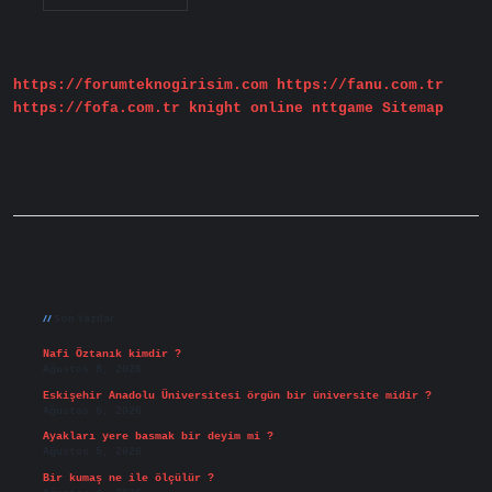
Prensesi
Kate
E
Ne
Oldu
https://forumteknogirisim.com
https://fanu.com.tr
https://fofa.com.tr
knight online
nttgame
Sitemap
Sidebar
Son Yazılar
Nafi Öztanık kimdir ?
Ağustos 8, 2026
Eskişehir Anadolu Üniversitesi örgün bir üniversite midir ?
Ağustos 6, 2026
Ayakları yere basmak bir deyim mi ?
Ağustos 5, 2026
Bir kumaş ne ile ölçülür ?