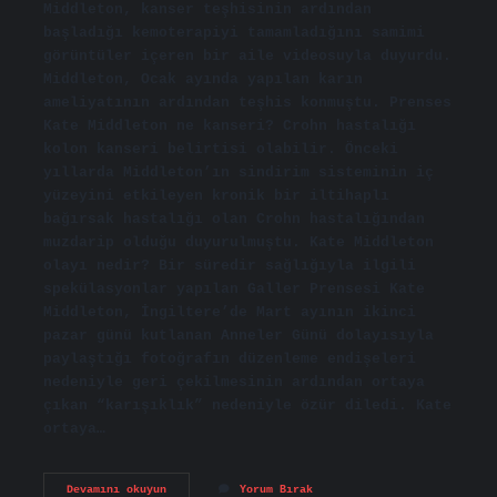
Middleton, kanser teşhisinin ardından
başladığı kemoterapiyi tamamladığını samimi
görüntüler içeren bir aile videosuyla duyurdu.
Middleton, Ocak ayında yapılan karın
ameliyatının ardından teşhis konmuştu. Prenses
Kate Middleton ne kanseri? Crohn hastalığı
kolon kanseri belirtisi olabilir. Önceki
yıllarda Middleton’ın sindirim sisteminin iç
yüzeyini etkileyen kronik bir iltihaplı
bağırsak hastalığı olan Crohn hastalığından
muzdarip olduğu duyurulmuştu. Kate Middleton
olayı nedir? Bir süredir sağlığıyla ilgili
spekülasyonlar yapılan Galler Prensesi Kate
Middleton, İngiltere’de Mart ayının ikinci
pazar günü kutlanan Anneler Günü dolayısıyla
paylaştığı fotoğrafın düzenleme endişeleri
nedeniyle geri çekilmesinin ardından ortaya
çıkan “karışıklık” nedeniyle özür diledi. Kate
ortaya…
Ingiltere
Devamını okuyun
Yorum Bırak