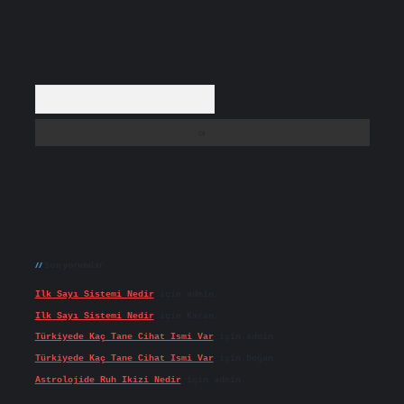
Arama
Son yorumlar
Ilk Sayı Sistemi Nedir
için
admin
Ilk Sayı Sistemi Nedir
için
Karan
Türkiyede Kaç Tane Cihat Ismi Var
için
admin
Türkiyede Kaç Tane Cihat Ismi Var
için
Doğan
Astrolojide Ruh Ikizi Nedir
için
admin