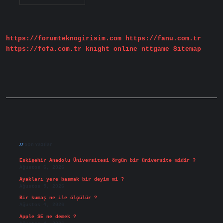
Hangi
Dine
Mensup
https://forumteknogirisim.com
https://fanu.com.tr
https://fofa.com.tr
knight online
nttgame
Sitemap
Sidebar
Son Yazılar
Eskişehir Anadolu Üniversitesi örgün bir üniversite midir ?
Ağustos 6, 2026
Ayakları yere basmak bir deyim mi ?
Ağustos 5, 2026
Bir kumaş ne ile ölçülür ?
Ağustos 4, 2026
Apple SE ne demek ?