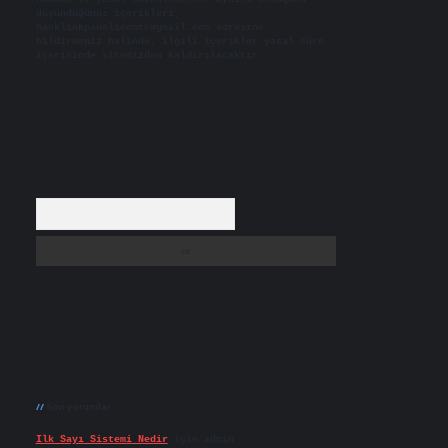
düşündüğünüz içerikleri,
backlinkpanelicomtr@gmail.com
adresine
bildirmeniz halinde, ilgili içerikler yasal süre
içerisinde sitemizden kaldırılacaktır.
Arama
Son yorumlar
Ilk Sayı Sistemi Nedir
için
admin