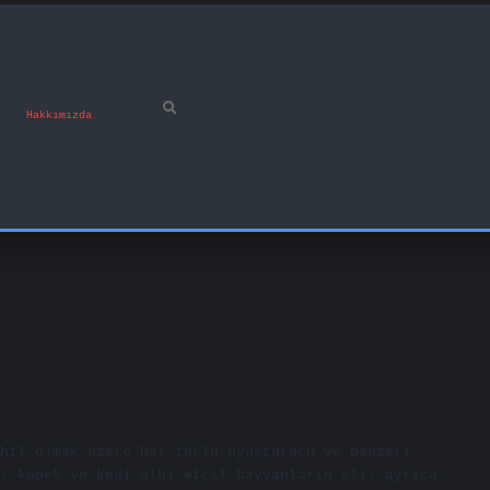
Hakkımızda
hil olmak üzere her türlü uyuşturucu ve benzeri
, köpek ve kedi gibi etçil hayvanların eti; ayrıca