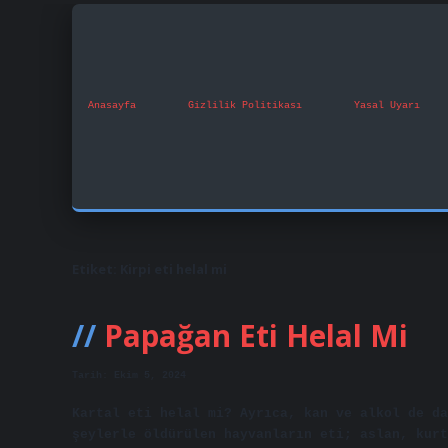
Anasayfa
Gizlilik Politikası
Yasal Uyarı
Etiket:
Kirpi eti helal mi
Papağan Eti Helal Mi
Tarih: Ekim 5, 2024
Kartal eti helal mi? Ayrıca, kan ve alkol de da
şeylerle öldürülen hayvanların eti; aslan, kurt