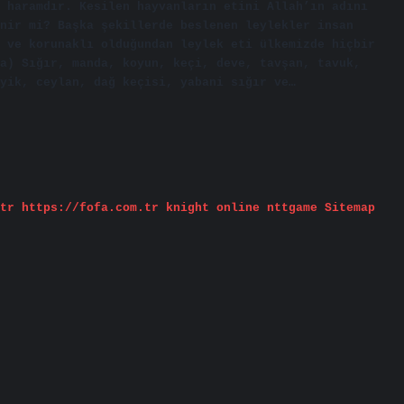
 haramdır. Kesilen hayvanların etini Allah’ın adını
nir mi? Başka şekillerde beslenen leylekler insan
 ve korunaklı olduğundan leylek eti ülkemizde hiçbir
a) Sığır, manda, koyun, keçi, deve, tavşan, tavuk,
yik, ceylan, dağ keçisi, yabani sığır ve…
tr
https://fofa.com.tr
knight online
nttgame
Sitemap