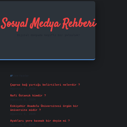
Sosyal Medya Rehberi
Dijital dünyada keyifli bir yolculuk!
Sidebar
ilbet mobil giriş
famecasino
vd casino
betexper.xy
Son Yazılar
Çapraz bağ yırtığı belirtileri nelerdir ?
Ağustos 9, 2026
Nafi Öztanık kimdir ?
Ağustos 8, 2026
Eskişehir Anadolu Üniversitesi örgün bir
üniversite midir ?
Ağustos 6, 2026
Ayakları yere basmak bir deyim mi ?
Ağustos 5, 2026