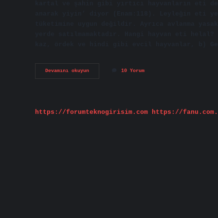
kartal ve şahin gibi yırtıcı hayvanların eti de
anarak yiyin’ diyor (Enam:118). Leyleğin eti ye
tüketimine uygun değildir. Ayrıca avlanma yasak
yerde satılmamaktadır. Hangi hayvan eti helal? 
kaz, ördek ve hindi gibi evcil hayvanlar, b) Ge
Papağan
Devamını okuyun
10 Yorum
Eti
Helal
Mi
https://forumteknogirisim.com
https://fanu.com.