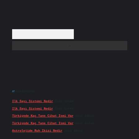
Arama
Son yorumlar
Ilk Sayı Sistemi Nedir
için
admin
Ilk Sayı Sistemi Nedir
için
Karan
Türkiyede Kaç Tane Cihat Ismi Var
için
admin
Türkiyede Kaç Tane Cihat Ismi Var
için
Doğan
Astrolojide Ruh Ikizi Nedir
için
admin