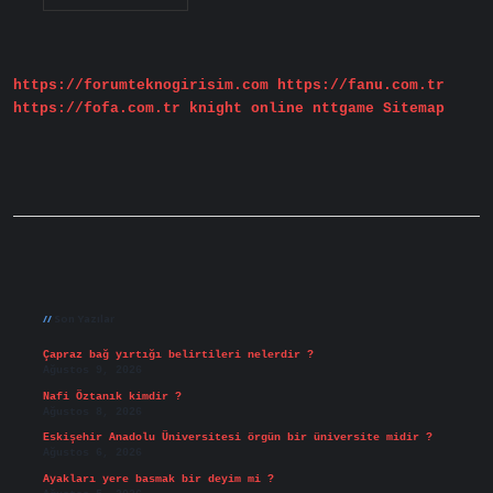
Düşüren
Içecekler
Nedir
https://forumteknogirisim.com
https://fanu.com.tr
https://fofa.com.tr
knight online
nttgame
Sitemap
Sidebar
Son Yazılar
Çapraz bağ yırtığı belirtileri nelerdir ?
Ağustos 9, 2026
Nafi Öztanık kimdir ?
Ağustos 8, 2026
Eskişehir Anadolu Üniversitesi örgün bir üniversite midir ?
Ağustos 6, 2026
Ayakları yere basmak bir deyim mi ?