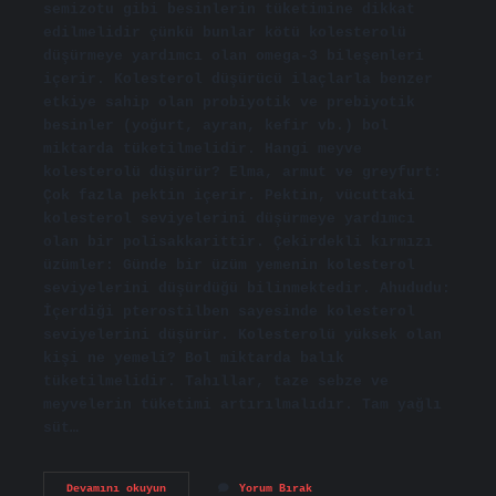
semizotu gibi besinlerin tüketimine dikkat
edilmelidir çünkü bunlar kötü kolesterolü
düşürmeye yardımcı olan omega-3 bileşenleri
içerir. Kolesterol düşürücü ilaçlarla benzer
etkiye sahip olan probiyotik ve prebiyotik
besinler (yoğurt, ayran, kefir vb.) bol
miktarda tüketilmelidir. Hangi meyve
kolesterolü düşürür? Elma, armut ve greyfurt:
Çok fazla pektin içerir. Pektin, vücuttaki
kolesterol seviyelerini düşürmeye yardımcı
olan bir polisakkarittir. Çekirdekli kırmızı
üzümler: Günde bir üzüm yemenin kolesterol
seviyelerini düşürdüğü bilinmektedir. Ahududu:
İçerdiği pterostilben sayesinde kolesterol
seviyelerini düşürür. Kolesterolü yüksek olan
kişi ne yemeli? Bol miktarda balık
tüketilmelidir. Tahıllar, taze sebze ve
meyvelerin tüketimi artırılmalıdır. Tam yağlı
süt…
Kolesterolü
Devamını okuyun
Yorum Bırak