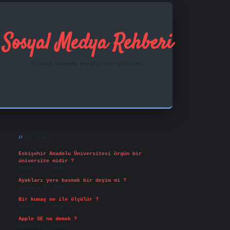
Sosyal Medya Rehberi
Dijital dünyada keyifli bir yolculuk!
Sidebar
ilbet mobil giriş
famecasino
vd casino
betexper.x
Son Yazılar
Eskişehir Anadolu Üniversitesi örgün bir
üniversite midir ?
Ağustos 6, 2026
Ayakları yere basmak bir deyim mi ?
Ağustos 5, 2026
Bir kumaş ne ile ölçülür ?
Ağustos 4, 2026
Apple SE ne demek ?
Ağustos 4, 2026