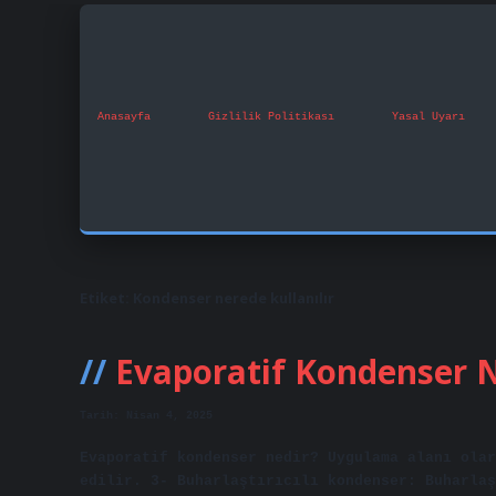
Anasayfa
Gizlilik Politikası
Yasal Uyarı
Etiket:
Kondenser nerede kullanılır
Evaporatif Kondenser
Tarih: Nisan 4, 2025
Evaporatif kondenser nedir? Uygulama alanı olar
edilir. 3- Buharlaştırıcılı kondenser: Buharlaş