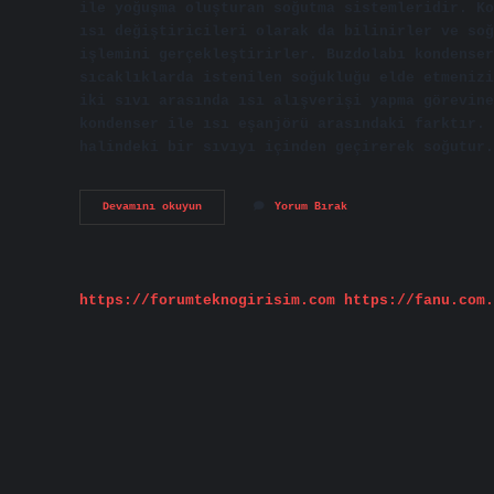
ile yoğuşma oluşturan soğutma sistemleridir. Ko
ısı değiştiricileri olarak da bilinirler ve soğ
işlemini gerçekleştirirler. Buzdolabı kondenser
sıcaklıklarda istenilen soğukluğu elde etmenizi
iki sıvı arasında ısı alışverişi yapma görevine
kondenser ile ısı eşanjörü arasındaki farktır. 
halindeki bir sıvıyı içinden geçirerek soğutur.
Evaporatif
Devamını okuyun
Yorum Bırak
Kondenser
Ne
Demek
https://forumteknogirisim.com
https://fanu.com.