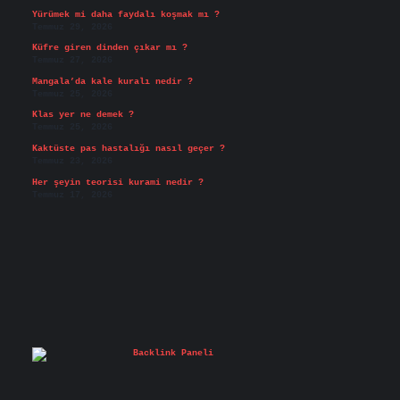
Yürümek mi daha faydalı koşmak mı ?
Temmuz 29, 2026
Küfre giren dinden çıkar mı ?
Temmuz 27, 2026
Mangala’da kale kuralı nedir ?
Temmuz 25, 2026
Klas yer ne demek ?
Temmuz 25, 2026
Kaktüste pas hastalığı nasıl geçer ?
Temmuz 23, 2026
Her şeyin teorisi kurami nedir ?
Temmuz 17, 2026