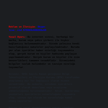
Reklam ve İletişim:
Skype:
live:.cid.575569c608265c69
Yasal Uyarı:
Bu internet sitesi, herhangi bir
marka, kurum veya şahıs şirketi ile hiçbir
bağlantısı bulunmamaktadır. Sitede yalnızca kendi
hazırladığımız makaleler paylaşılmaktadır. Burada
yer alan içerikler haber niteliği taşımamakta
olup, gerçek kurum ve kişiler hakkında paylaşım
yapılmamaktadır. Gerçek kurum ve kişiler ile isim
benzerlikleri tamamen tesadüfidir. Sitemizdeki
bilgiler taslak halindedir ve tavsiye niteliği
taşımazlar.
Sitemiz, 5651 Sayılı Kanun gereğince Bilgi
Teknolojileri ve İletişim Kurumu (BTK) tarafından
onaylanmış bir Yer Sağlayıcı olarak hizmet
vermektedir. Bu nedenle, sitedeki içerikleri
proaktif olarak denetleme veya araştırma
yükümlülüğümüz bulunmamaktadır. Ancak, üyelerimiz
yazdıkları içeriklerin sorumluluğunu taşımakta
olup, siteye üye olarak bu sorumluluğu kabul
etmiş sayılırlar.
Hukuka ve yasal düzenlemelere aykırı olduğunu