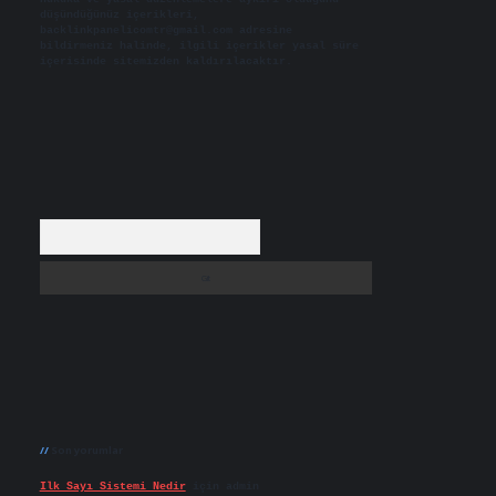
düşündüğünüz içerikleri,
backlinkpanelicomtr@gmail.com
adresine
bildirmeniz halinde, ilgili içerikler yasal süre
içerisinde sitemizden kaldırılacaktır.
Arama
Son yorumlar
Ilk Sayı Sistemi Nedir
için
admin