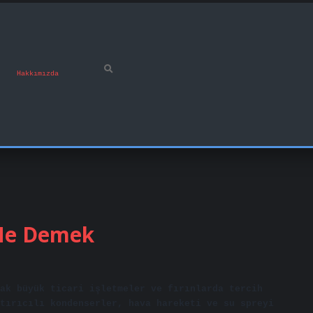
Hakkımızda
 Ne Demek
ak büyük ticari işletmeler ve fırınlarda tercih
tırıcılı kondenserler, hava hareketi ve su spreyi