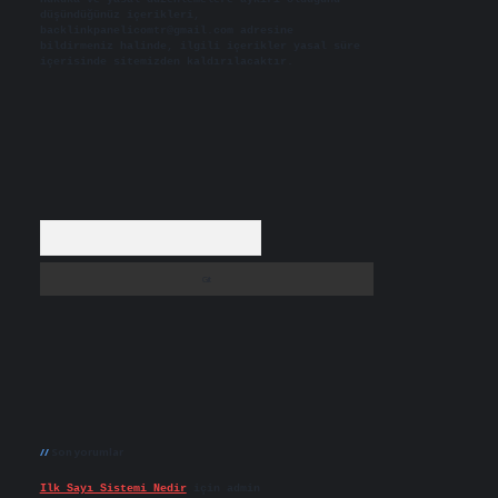
düşündüğünüz içerikleri,
backlinkpanelicomtr@gmail.com
adresine
bildirmeniz halinde, ilgili içerikler yasal süre
içerisinde sitemizden kaldırılacaktır.
Arama
Son yorumlar
Ilk Sayı Sistemi Nedir
için
admin