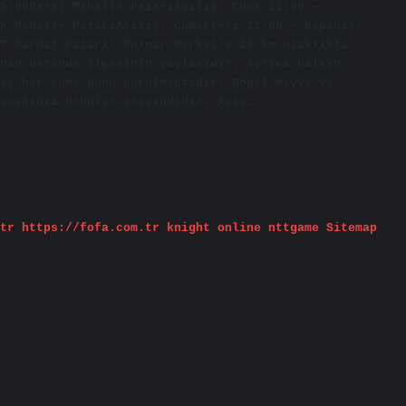
5:00Baraj Mahalle PazarıAçılış: Cuma 11:00 –
k Mahalle PazarıAçılış: Cumartesi 11:00 – Kapanış:
? Bardat Pazarı; Gülnar Merkez’e 35 km uzaklıkta
nan Gezende ilçesinin yaylasıdır. Ayrıca halkın
iç her cuma günü kurulmaktadır. Doğal meyve ve
leceğiniz ürünler arasındadır. Ayaş…
tr
https://fofa.com.tr
knight online
nttgame
Sitemap