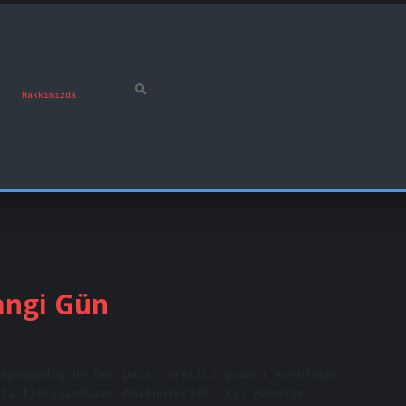
Hakkımızda
angi Gün
Ayvagedig’de her pazar üretici pazarı kuruluyor…
zlı İletişimPazar AdıGünler100. Yıl Mahalle