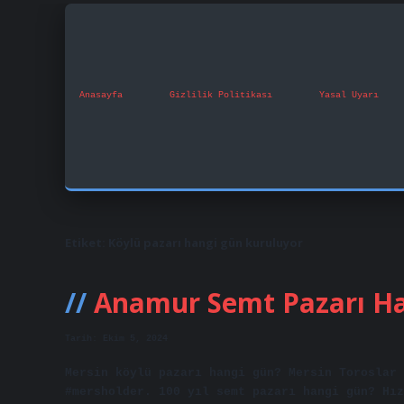
Anasayfa
Gizlilik Politikası
Yasal Uyarı
Etiket:
Köylü pazarı hangi gün kuruluyor
Anamur Semt Pazarı H
Tarih: Ekim 5, 2024
Mersin köylü pazarı hangi gün? Mersin Toroslar 
#mersholder. 100 yıl semt pazarı hangi gün? Hı