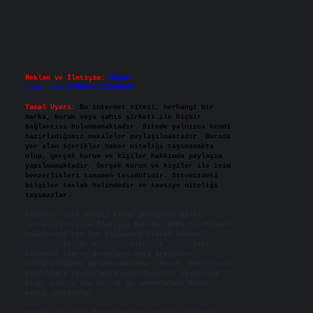
Reklam ve İletişim:
Skype:
live:.cid.575569c608265c69
Yasal Uyarı:
Bu internet sitesi, herhangi bir
marka, kurum veya şahıs şirketi ile hiçbir
bağlantısı bulunmamaktadır. Sitede yalnızca kendi
hazırladığımız makaleler paylaşılmaktadır. Burada
yer alan içerikler haber niteliği taşımamakta
olup, gerçek kurum ve kişiler hakkında paylaşım
yapılmamaktadır. Gerçek kurum ve kişiler ile isim
benzerlikleri tamamen tesadüfidir. Sitemizdeki
bilgiler taslak halindedir ve tavsiye niteliği
taşımazlar.
Sitemiz, 5651 Sayılı Kanun gereğince Bilgi
Teknolojileri ve İletişim Kurumu (BTK) tarafından
onaylanmış bir Yer Sağlayıcı olarak hizmet
vermektedir. Bu nedenle, sitedeki içerikleri
proaktif olarak denetleme veya araştırma
yükümlülüğümüz bulunmamaktadır. Ancak, üyelerimiz
yazdıkları içeriklerin sorumluluğunu taşımakta
olup, siteye üye olarak bu sorumluluğu kabul
etmiş sayılırlar.
Hukuka ve yasal düzenlemelere aykırı olduğunu