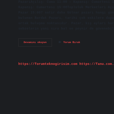
PazarıAçılış: Cuma 11:00 – Kapanış: Cumartesi 1
Kapanış: Cumartesi 15:00Topluluk Merkezleri Açı
Pazar 15:007 satır daha Gülnar pazarı hangi gün
bulunan Bardat Pazarı, tarihi çok eskilere daya
ortak buluşma noktasıdır. Pazar, kış ayları har
sebzelerin yanı sıra bal ve peynir de güvenebi
Anamur
Devamını okuyun
Yorum Bırak
Semt
Pazarı
Hangi
Gün
https://forumteknogirisim.com
https://fanu.com.