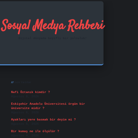
Sosyal Medya Rehberi
Dijital dünyada keyifli bir yolculuk!
Sidebar
ilbet mobil giriş
famecasino
vd casino
betexper.x
Son Yazılar
Nafi Öztanık kimdir ?
Ağustos 8, 2026
Eskişehir Anadolu Üniversitesi örgün bir
üniversite midir ?
Ağustos 6, 2026
Ayakları yere basmak bir deyim mi ?
Ağustos 5, 2026
Bir kumaş ne ile ölçülür ?
Ağustos 4, 2026