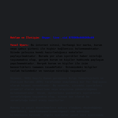
Reklam ve İletişim:
Skype: live:.cid.575569c608265c69
Yasal Uyarı:
Bu internet sitesi, herhangi bir marka, kurum
veya şahıs şirketi ile hiçbir bağlantısı bulunmamaktadır.
Sitede yalnızca kendi hazırladığımız makaleler
paylaşılmaktadır. Burada yer alan içerikler haber niteliği
taşımamakta olup, gerçek kurum ve kişiler hakkında paylaşım
yapılmamaktadır. Gerçek kurum ve kişiler ile isim
benzerlikleri tamamen tesadüfidir. Sitemizdeki bilgiler
taslak halindedir ve tavsiye niteliği taşımazlar.
Sitemiz, 5651 Sayılı Kanun gereğince Bilgi Teknolojileri ve
İletişim Kurumu (BTK) tarafından onaylanmış bir Yer Sağlayıcı
olarak hizmet vermektedir. Bu nedenle, sitedeki içerikleri
proaktif olarak denetleme veya araştırma yükümlülüğümüz
bulunmamaktadır. Ancak, üyelerimiz yazdıkları içeriklerin
sorumluluğunu taşımakta olup, siteye üye olarak bu
sorumluluğu kabul etmiş sayılırlar.
Hukuka ve yasal düzenlemelere aykırı olduğunu düşündüğünüz
içerikleri,
backlinkpanelicomtr@gmail.com
adresine
bildirmeniz halinde, ilgili içerikler yasal süre içerisinde