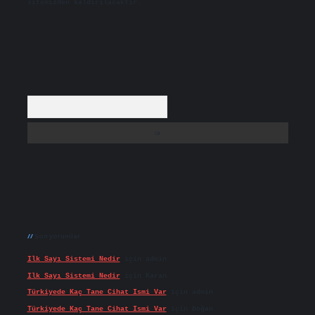
sitemizden kaldırılacaktır.
Arama
Son yorumlar
Ilk Sayı Sistemi Nedir
için
admin
Ilk Sayı Sistemi Nedir
için
Karan
Türkiyede Kaç Tane Cihat Ismi Var
için
admin
Türkiyede Kaç Tane Cihat Ismi Var
için
Doğan