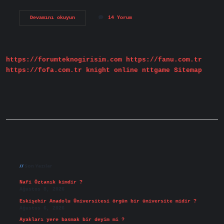
Sporcu
Devamını okuyun
14 Yorum
Ilişiksiz
Belgesi
Nereden
Alınır
https://forumteknogirisim.com
https://fanu.com.tr
https://fofa.com.tr
knight online
nttgame
Sitemap
Sidebar
Son Yazılar
Nafi Öztanık kimdir ?
Ağustos 8, 2026
Eskişehir Anadolu Üniversitesi örgün bir üniversite midir ?
Ağustos 6, 2026
Ayakları yere basmak bir deyim mi ?