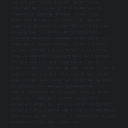
Tahliye şartlarını taşıyan sporcuların,
İstanbul Gençlik ve Spor İl Müdürlüğü’ne
“Üyelikten Ayrılma Belgesi” almak için
başvuruda bulunmaları gerekiyor. Sporcu
özgeçmişi nereden alınır? Öğrencilerin spor
belgelerine “E-Devlet-SporBilgiSistemi-
SporYetenekTarama-YönlendirmeSporRaporları”
menüsünden ulaşabilirsiniz. Sporcu lisansı
belgesi nereden alınır? Sporcuların lisans,
vize ve transfer işlemleri Gençlik Sporları
İl/İlçe Müdürlükleri tarafından yürütülür.
Sporcu olabilir raporu nereden alınır? Sporcu
sağlık raporu için ilgili sağlık kuruluşuna
başvurmadan önce, e-devlet üzerinden gerekli
bilgilerin doldurulması gerekmektedir. E-
devlet sistemine giriş yapıp, “Sağlık Raporu
Başvurusu” sekmesini açmalı ve gerekli
bilgileri doğru bir şekilde doldurmalısınız.
Bilgileri topladıktan sonra sağlık kuruluşuyla
iletişime geçebilirsiniz. İlişiksizlik belgesi
nereden alınır? SSI İlişki Yok…