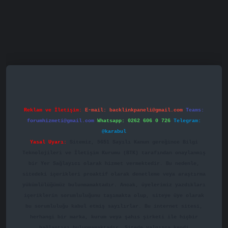
asino
betexper.xyz
betci
betci.bet
https://betci.co/
https://
Reklam ve İletişim:
E-mail:
backlinkpaneli@gmail.com
Teams:
forumhizmeti@gmail.com
Whatsapp: 0262 606 0 726
Telegram:
@karabul
Yasal Uyarı:
Sitemiz, 5651 Sayılı Kanun gereğince Bilgi
Teknolojileri ve İletişim Kurumu (BTK) tarafından onaylanmış
bir Yer Sağlayıcı olarak hizmet vermektedir. Bu nedenle,
sitedeki içerikleri proaktif olarak denetleme veya araştırma
yükümlülüğümüz bulunmamaktadır. Ancak, üyelerimiz yazdıkları
içeriklerin sorumluluğunu taşımakta olup, siteye üye olarak
bu sorumluluğu kabul etmiş sayılırlar. Bu internet sitesi,
herhangi bir marka, kurum veya şahıs şirketi ile hiçbir
bağlantısı bulunmamaktadır. Sitede yalnızca kendi