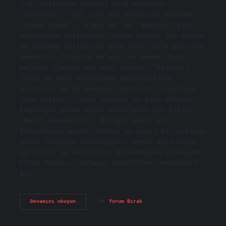
l-ğ” fiilinden türemiş olup sözlükte
“başarmak”, “bir işin son noktasına ulaşmak”,
“uzman olmak”, “olgunluk” ve “gençlik” gibi
anlamlarla kullanılır. Terim olarak ise duruma
ve durumun ihtiyacına göre amacı dile getirmek
demektir. Tefsirde belagat ne demek? Bedi,
belagat ilminin bir dalı olarak, “kelimeyi
lafız ve mana bakımından güzelleştirme
yollarını ve bu konudaki kaideleri inceleyen
ilim dalıdır.” Aynı zamanda bu ilim dalının
kapsamına giren ezelî sanatların her birine
“Bedi” denmektedir. Belağat nedir din?
Kelimelerin güzel, etkili ve güzel bir şekilde
nasıl telaffuz edileceğini, bunun için hangi
şartların ve kuralların bulunduğunu inceleyen
bilim dalıdır. Belagat özellikleri nelerdir?
Bir…
Belagat
Devamını okuyun
Yorum Bırak
Ne
Demek
Dinî