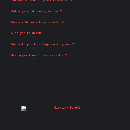
Yürümek mi daha faydalı koşmak mı ?
Temmuz 29, 2026
Küfre giren dinden çıkar mı ?
Temmuz 27, 2026
Mangala’da kale kuralı nedir ?
Temmuz 25, 2026
Klas yer ne demek ?
Temmuz 25, 2026
Kaktüste pas hastalığı nasıl geçer ?
Temmuz 23, 2026
Her şeyin teorisi kurami nedir ?
Temmuz 17, 2026