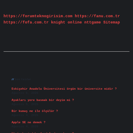
Kovulduktan
Sonra
Nereye
https://forumteknogirisim.com
https://fanu.com.tr
Gitti
https://fofa.com.tr
knight online
nttgame
Sitemap
Sidebar
Son Yazılar
Eskişehir Anadolu Üniversitesi örgün bir üniversite midir ?
Ağustos 6, 2026
Ayakları yere basmak bir deyim mi ?
Ağustos 5, 2026
Bir kumaş ne ile ölçülür ?
Ağustos 4, 2026
Apple SE ne demek ?
Ağustos 4, 2026