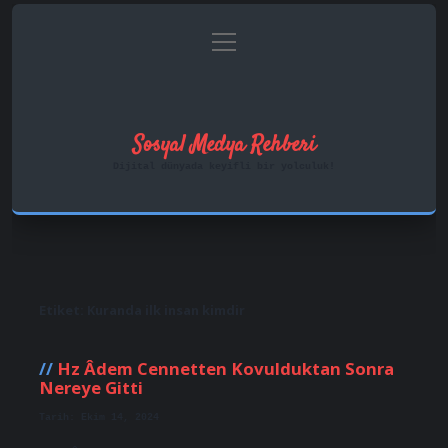
menüyü
Anasayfa
Gizlilik Politikası
aç
Yasal Uyarı
Hakkımızda
Sosyal Medya Rehberi
Dijital dünyada keyifli bir yolculuk!
Etiket:
Kuranda ilk insan kimdir
Hz Âdem Cennetten Kovulduktan Sonra
Nereye Gitti
Tarih: Ekim 14, 2024