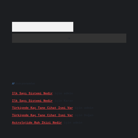
Arama
Son yorumlar
Ilk Sayı Sistemi Nedir
için
admin
Ilk Sayı Sistemi Nedir
için
Karan
Türkiyede Kaç Tane Cihat Ismi Var
için
admin
Türkiyede Kaç Tane Cihat Ismi Var
için
Doğan
Astrolojide Ruh Ikizi Nedir
için
admin