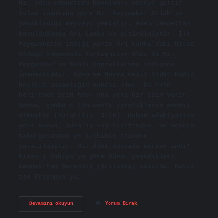
Hz. Âdem cennetten Kovulunca nereye gitti?
İslam inancına göre Hz. Peygamber Allah’ın
yasakladığı meyveyi yemiştir. Adem cennetten
kovulduğunda Sri Lanka’ya götürülmüştür. İlk
Peygamberin indiği yerin Sri Lanka’daki Hicaz
olduğu konusunda tartışmalar olsa da Hz.
Peygamber’in kendi topraklarına indiğine
inanmaktadır. Adem ve Havva nasıl öldü? Kadın
böylece insanlığın annesi olur. Bu rolü
belirtmek için Adem ona yeni bir isim verir,
Havva, çünkü o tüm canlı yaratıkların annesi
olmuştur (Yaratılış, 3/20). Haham edebiyatına
göre Havva, Adem’in sağ tarafından, on üçüncü
kaburgasından ve kalbinin etinden
yaratılmıştır. Hz. Âdem dünyada nereye indi?
Kısas-ı Enbiya’ya göre Adem, yaşadıkları
Cennet’ten Serendip (Srilanka) adasına, Havva
ise Etiyopya’ya…
Hz
Devamını okuyun
Yorum Bırak
Âdem
Cennetten