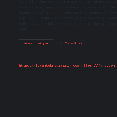
emilimi nedeniyle yaygın olarak kullanılır.6 Ni
türü sağlam, yoğun ve darbeye dayanıklıdır. Meş
dayanıklılıkları ve darbe emilimi nedeniyle yay
yapılır? Gürgen yani kayın ağacından fırınlanar
ömürlüdür. 1. büyük En iyi saz sapı hangi ağaçt
maun,…
Balta
Devamını okuyun
Yorum Bırak
Sapı
En
Iyi
Hangi
Ağaçtan
https://forumteknogirisim.com
https://fanu.com.
Olur