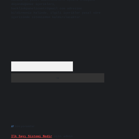
düşündüğünüz içerikleri,
backlinkpanelicomtr@gmail.com
adresine
bildirmeniz halinde, ilgili içerikler yasal süre
içerisinde sitemizden kaldırılacaktır.
Arama
Son yorumlar
Ilk Sayı Sistemi Nedir
için
admin