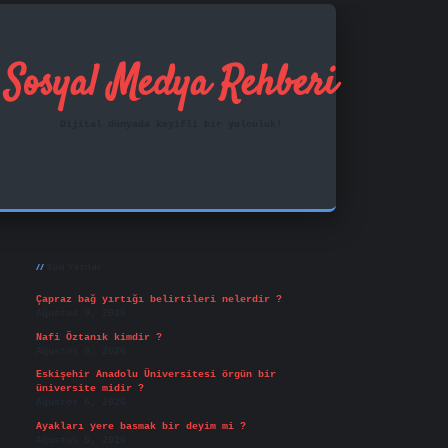
Sosyal Medya Rehberi
Dijital dünyada keyifli bir yolculuk!
Sidebar
ilbet mobil giriş
famecasino
vd casino
betexper.x
Son Yazılar
Çapraz bağ yırtığı belirtileri nelerdir ?
Ağustos 9, 2026
Nafi Öztanık kimdir ?
Ağustos 8, 2026
Eskişehir Anadolu Üniversitesi örgün bir
üniversite midir ?
Ağustos 6, 2026
Ayakları yere basmak bir deyim mi ?
Ağustos 5, 2026