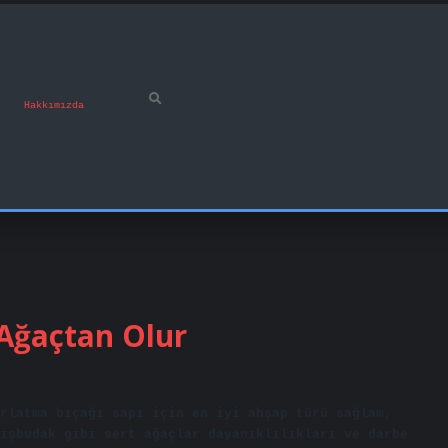
Hakkımızda
 Ağaçtan Olur
rlatma bıçağı sapı için en iyi ahşap türü sağlam,
işbudak gibi sert ağaçlar dayanıklılıkları ve darbe