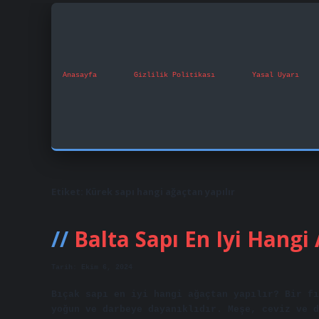
Anasayfa
Gizlilik Politikası
Yasal Uyarı
Etiket:
Kürek sapı hangi ağaçtan yapılır
Balta Sapı En Iyi Hangi
Tarih: Ekim 6, 2024
Bıçak sapı en iyi hangi ağaçtan yapılır? Bir fı
yoğun ve darbeye dayanıklıdır. Meşe, ceviz ve d