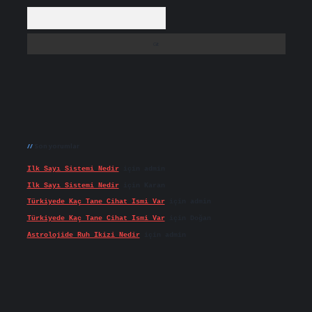
Arama
Son yorumlar
Ilk Sayı Sistemi Nedir
için
admin
Ilk Sayı Sistemi Nedir
için
Karan
Türkiyede Kaç Tane Cihat Ismi Var
için
admin
Türkiyede Kaç Tane Cihat Ismi Var
için
Doğan
Astrolojide Ruh Ikizi Nedir
için
admin