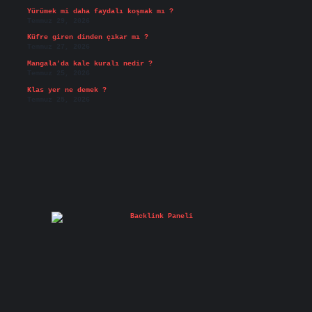
Yürümek mi daha faydalı koşmak mı ?
Temmuz 29, 2026
Küfre giren dinden çıkar mı ?
Temmuz 27, 2026
Mangala’da kale kuralı nedir ?
Temmuz 25, 2026
Klas yer ne demek ?
Temmuz 25, 2026