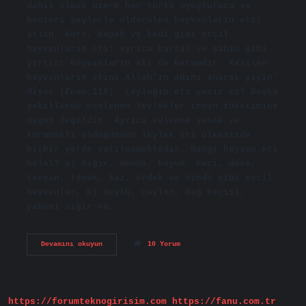
dahil olmak üzere her türlü uyuşturucu ve
benzeri şeylerle öldürülen hayvanların eti;
aslan, kurt, köpek ve kedi gibi etçil
hayvanların eti; ayrıca kartal ve şahin gibi
yırtıcı hayvanların eti de haramdır. Kesilen
hayvanların etini Allah’ın adını anarak yiyin’
diyor (Enam:118). Leyleğin eti yenir mi? Başka
şekillerde beslenen leylekler insan tüketimine
uygun değildir. Ayrıca avlanma yasak ve
korunaklı olduğundan leylek eti ülkemizde
hiçbir yerde satılmamaktadır. Hangi hayvan eti
helal? a) Sığır, manda, koyun, keçi, deve,
tavşan, tavuk, kaz, ördek ve hindi gibi evcil
hayvanlar, b) Geyik, ceylan, dağ keçisi,
yabani sığır ve…
Papağan
Devamını okuyun
10 Yorum
Eti
Helal
Mi
https://forumteknogirisim.com
https://fanu.com.tr