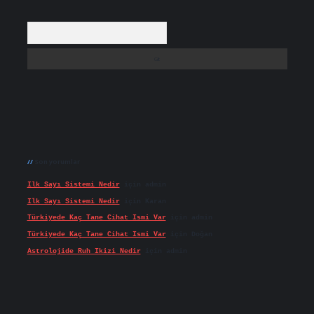
Arama
Son yorumlar
Ilk Sayı Sistemi Nedir
için
admin
Ilk Sayı Sistemi Nedir
için
Karan
Türkiyede Kaç Tane Cihat Ismi Var
için
admin
Türkiyede Kaç Tane Cihat Ismi Var
için
Doğan
Astrolojide Ruh Ikizi Nedir
için
admin