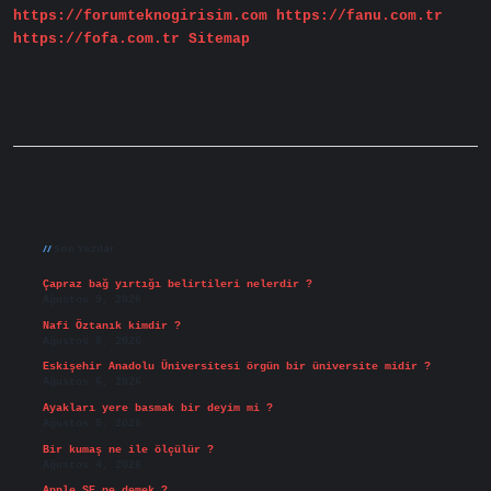
https://forumteknogirisim.com
https://fanu.com.tr
https://fofa.com.tr
Sitemap
Sidebar
Son Yazılar
Çapraz bağ yırtığı belirtileri nelerdir ?
Ağustos 9, 2026
Nafi Öztanık kimdir ?
Ağustos 8, 2026
Eskişehir Anadolu Üniversitesi örgün bir üniversite midir ?
Ağustos 6, 2026
Ayakları yere basmak bir deyim mi ?
Ağustos 5, 2026
Bir kumaş ne ile ölçülür ?
Ağustos 4, 2026
Apple SE ne demek ?