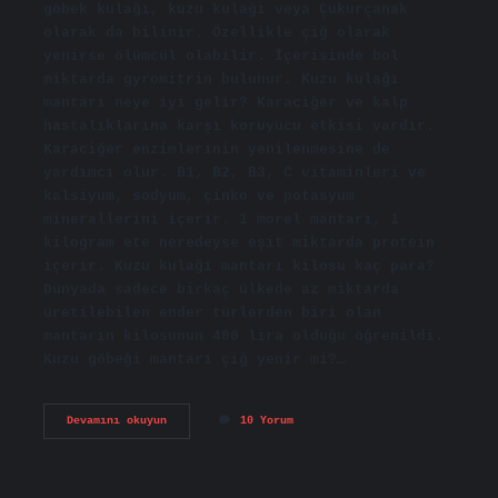
göbek kulağı, kuzu kulağı veya Çukurçanak
olarak da bilinir. Özellikle çiğ olarak
yenirse ölümcül olabilir. İçerisinde bol
miktarda gyromitrin bulunur. Kuzu kulağı
mantarı neye iyi gelir? Karaciğer ve kalp
hastalıklarına karşı koruyucu etkisi vardır.
Karaciğer enzimlerinin yenilenmesine de
yardımcı olur. B1, B2, B3, C vitaminleri ve
kalsiyum, sodyum, çinko ve potasyum
minerallerini içerir. 1 morel mantarı, 1
kilogram ete neredeyse eşit miktarda protein
içerir. Kuzu kulağı mantarı kilosu kaç para?
Dünyada sadece birkaç ülkede az miktarda
üretilebilen ender türlerden biri olan
mantarın kilosunun 400 lira olduğu öğrenildi.
Kuzu göbeği mantarı çiğ yenir mi?…
Kuzu
Devamını okuyun
10 Yorum
Kulağı
Mantarı
Yenir
Mi