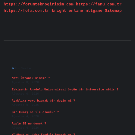
https://forumteknogirisim.com
https://fanu.com.tr
https://fofa.com.tr
knight online
nttgame
Sitemap
Sidebar
Son Yazılar
Nafi Öztanık kimdir ?
Ağustos 8, 2026
Eskişehir Anadolu Üniversitesi örgün bir üniversite midir ?
Ağustos 6, 2026
Ayakları yere basmak bir deyim mi ?
Ağustos 5, 2026
Bir kumaş ne ile ölçülür ?
Ağustos 4, 2026
Apple SE ne demek ?
Ağustos 4, 2026
Yürümek mi daha faydalı koşmak mı ?