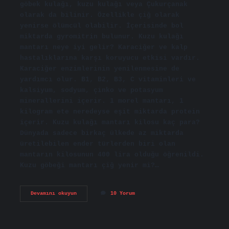
göbek kulağı, kuzu kulağı veya Çukurçanak
olarak da bilinir. Özellikle çiğ olarak
yenirse ölümcül olabilir. İçerisinde bol
miktarda gyromitrin bulunur. Kuzu kulağı
mantarı neye iyi gelir? Karaciğer ve kalp
hastalıklarına karşı koruyucu etkisi vardır.
Karaciğer enzimlerinin yenilenmesine de
yardımcı olur. B1, B2, B3, C vitaminleri ve
kalsiyum, sodyum, çinko ve potasyum
minerallerini içerir. 1 morel mantarı, 1
kilogram ete neredeyse eşit miktarda protein
içerir. Kuzu kulağı mantarı kilosu kaç para?
Dünyada sadece birkaç ülkede az miktarda
üretilebilen ender türlerden biri olan
mantarın kilosunun 400 lira olduğu öğrenildi.
Kuzu göbeği mantarı çiğ yenir mi?…
Kuzu
Devamını okuyun
10 Yorum
Kulağı
Mantarı
Yenir
Mi