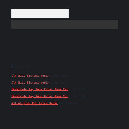
Arama
Son yorumlar
Ilk Sayı Sistemi Nedir
için
admin
Ilk Sayı Sistemi Nedir
için
Karan
Türkiyede Kaç Tane Cihat Ismi Var
için
admin
Türkiyede Kaç Tane Cihat Ismi Var
için
Doğan
Astrolojide Ruh Ikizi Nedir
için
admin