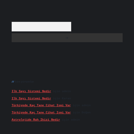
Arama
Son yorumlar
Ilk Sayı Sistemi Nedir
için
admin
Ilk Sayı Sistemi Nedir
için
Karan
Türkiyede Kaç Tane Cihat Ismi Var
için
admin
Türkiyede Kaç Tane Cihat Ismi Var
için
Doğan
Astrolojide Ruh Ikizi Nedir
için
admin