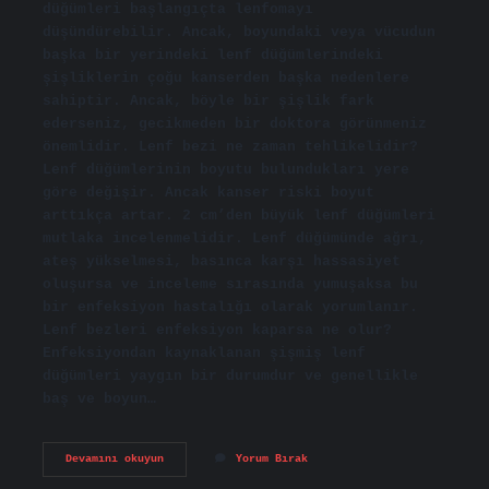
düğümleri başlangıçta lenfomayı
düşündürebilir. Ancak, boyundaki veya vücudun
başka bir yerindeki lenf düğümlerindeki
şişliklerin çoğu kanserden başka nedenlere
sahiptir. Ancak, böyle bir şişlik fark
ederseniz, gecikmeden bir doktora görünmeniz
önemlidir. Lenf bezi ne zaman tehlikelidir?
Lenf düğümlerinin boyutu bulundukları yere
göre değişir. Ancak kanser riski boyut
arttıkça artar. 2 cm’den büyük lenf düğümleri
mutlaka incelenmelidir. Lenf düğümünde ağrı,
ateş yükselmesi, basınca karşı hassasiyet
oluşursa ve inceleme sırasında yumuşaksa bu
bir enfeksiyon hastalığı olarak yorumlanır.
Lenf bezleri enfeksiyon kaparsa ne olur?
Enfeksiyondan kaynaklanan şişmiş lenf
düğümleri yaygın bir durumdur ve genellikle
baş ve boyun…
Lenf
Devamını okuyun
Yorum Bırak
Bezi
Iltihabı