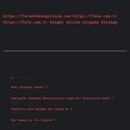
Tehlikeli
Midir
https://forumteknogirisim.com
https://fanu.com.tr
https://fofa.com.tr
knight online
nttgame
Sitemap
Sidebar
Son Yazılar
Nafi Öztanık kimdir ?
Ağustos 8, 2026
Eskişehir Anadolu Üniversitesi örgün bir üniversite midir ?
Ağustos 6, 2026
Ayakları yere basmak bir deyim mi ?
Ağustos 5, 2026
Bir kumaş ne ile ölçülür ?
Ağustos 4, 2026