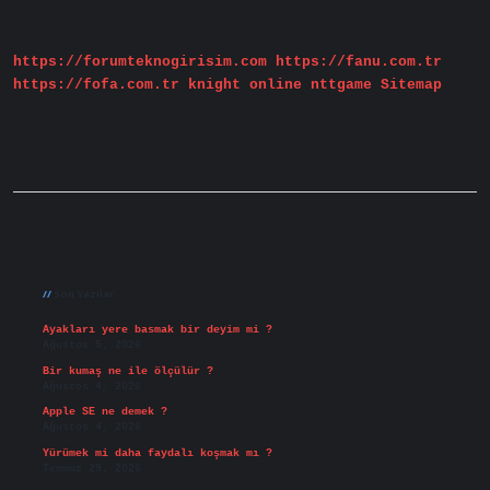
Bakımı
Nasıl
Yapılır
https://forumteknogirisim.com
https://fanu.com.tr
https://fofa.com.tr
knight online
nttgame
Sitemap
Sidebar
Son Yazılar
Ayakları yere basmak bir deyim mi ?
Ağustos 5, 2026
Bir kumaş ne ile ölçülür ?
Ağustos 4, 2026
Apple SE ne demek ?
Ağustos 4, 2026
Yürümek mi daha faydalı koşmak mı ?
Temmuz 29, 2026