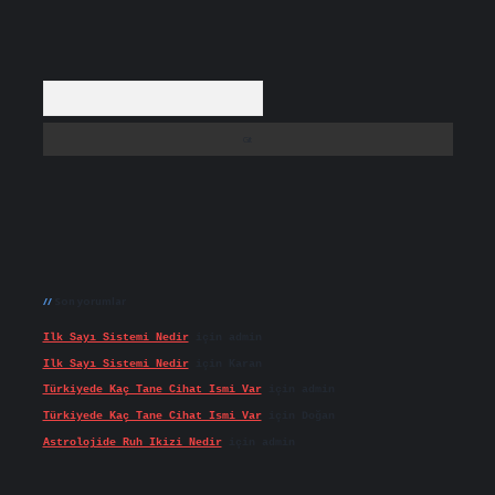
Arama
Son yorumlar
Ilk Sayı Sistemi Nedir
için
admin
Ilk Sayı Sistemi Nedir
için
Karan
Türkiyede Kaç Tane Cihat Ismi Var
için
admin
Türkiyede Kaç Tane Cihat Ismi Var
için
Doğan
Astrolojide Ruh Ikizi Nedir
için
admin