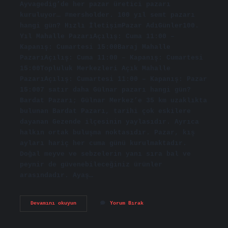
Ayvagedig’de her pazar üretici pazarı
kuruluyor… #mersholder. 100 yıl semt pazarı
hangi gün? Hızlı İletişimPazar AdıGünler100.
Yıl Mahalle PazarıAçılış: Cuma 11:00 –
Kapanış: Cumartesi 15:00Baraj Mahalle
PazarıAçılış: Cuma 11:00 – Kapanış: Cumartesi
15:00Topluluk Merkezleri Açık Mahalle
PazarıAçılış: Cumartesi 11:00 – Kapanış: Pazar
15:007 satır daha Gülnar pazarı hangi gün?
Bardat Pazarı; Gülnar Merkez’e 35 km uzaklıkta
bulunan Bardat Pazarı, tarihi çok eskilere
dayanan Gezende ilçesinin yaylasıdır. Ayrıca
halkın ortak buluşma noktasıdır. Pazar, kış
ayları hariç her cuma günü kurulmaktadır.
Doğal meyve ve sebzelerin yanı sıra bal ve
peynir de güvenebileceğiniz ürünler
arasındadır. Ayaş…
Anamur
Devamını okuyun
Yorum Bırak
Semt
Pazarı
Hangi