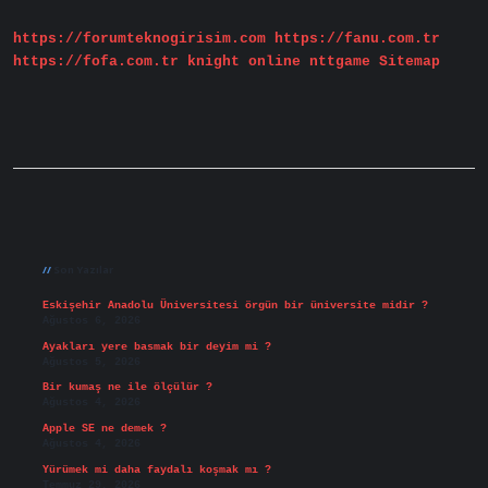
Gün
https://forumteknogirisim.com
https://fanu.com.tr
https://fofa.com.tr
knight online
nttgame
Sitemap
Sidebar
Son Yazılar
Eskişehir Anadolu Üniversitesi örgün bir üniversite midir ?
Ağustos 6, 2026
Ayakları yere basmak bir deyim mi ?
Ağustos 5, 2026
Bir kumaş ne ile ölçülür ?
Ağustos 4, 2026
Apple SE ne demek ?
Ağustos 4, 2026
Yürümek mi daha faydalı koşmak mı ?
Temmuz 29, 2026