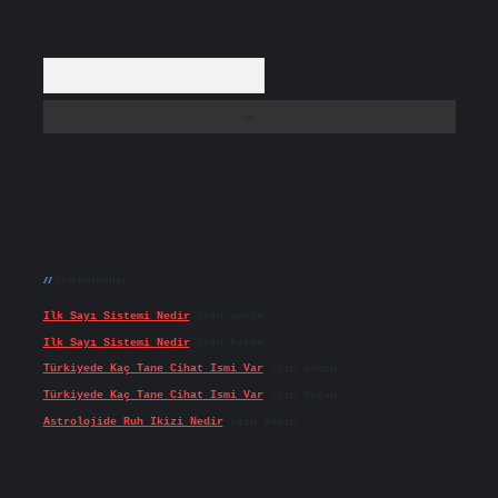
Arama
Son yorumlar
Ilk Sayı Sistemi Nedir
için
admin
Ilk Sayı Sistemi Nedir
için
Karan
Türkiyede Kaç Tane Cihat Ismi Var
için
admin
Türkiyede Kaç Tane Cihat Ismi Var
için
Doğan
Astrolojide Ruh Ikizi Nedir
için
admin