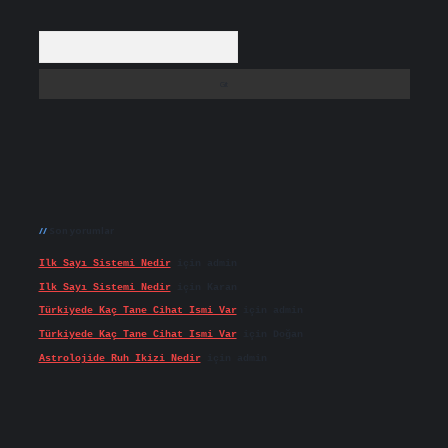
Arama
Son yorumlar
Ilk Sayı Sistemi Nedir
için
admin
Ilk Sayı Sistemi Nedir
için
Karan
Türkiyede Kaç Tane Cihat Ismi Var
için
admin
Türkiyede Kaç Tane Cihat Ismi Var
için
Doğan
Astrolojide Ruh Ikizi Nedir
için
admin