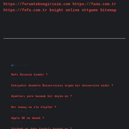
https://forumteknogirisim.com
https://fanu.com.tr
https://fofa.com.tr
knight online
nttgame
Sitemap
Sidebar
Son Yazılar
Nafi Öztanık kimdir ?
Ağustos 8, 2026
Eskişehir Anadolu Üniversitesi örgün bir üniversite midir ?
Ağustos 6, 2026
Ayakları yere basmak bir deyim mi ?
Ağustos 5, 2026
Bir kumaş ne ile ölçülür ?
Ağustos 4, 2026
Apple SE ne demek ?
Ağustos 4, 2026
Yürümek mi daha faydalı koşmak mı ?