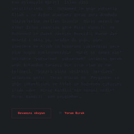
tam anlamıyla Miraç); İslam dini
anlatılarında, Hz. Muhammed’in göğe yükselip
Allah’ı ve diğer âlemleri görüp geri döndüğü
hikâyelerine verilen isimdir. Miraç gecesi ne
oldu? İslam inancına göre Miraç Kandili, Hz.
Muhammed’in davet üzerine Mescid-i Haram’dan
Mescid-i Aksa’ya, oradan da göğe, yüce
alemlere ve Allah’ın huzuruna yükseldiği gece
olup bugün kutlanmaktadır. Miraç ne demek din?
Sözlükte “yükselmek, yükselmek” anlamına gelen
urûc kökünden türemiş bir isim olan mi’râc
kelimesi, “yukarı çıkma vasıtası, merdiven”
anlamına gelir. Terim olarak Hz. Peygamber’in
göğe yükselişini ve Allah’ın huzuruna çıkışını
ifade eder. Miraç Kandili’nin manası nedir?
Miraç Kandili, son peygamber…
Miraç
Devamını okuyun
Yorum Bırak
Ne
Demek
Diyanet