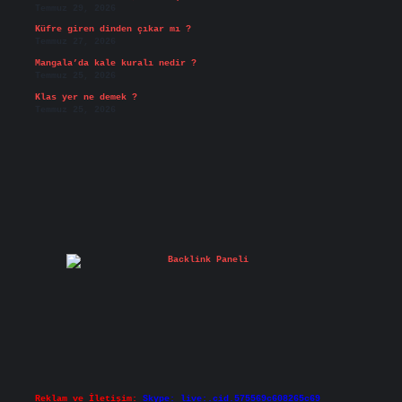
Temmuz 29, 2026
Küfre giren dinden çıkar mı ?
Temmuz 27, 2026
Mangala’da kale kuralı nedir ?
Temmuz 25, 2026
Klas yer ne demek ?
Temmuz 25, 2026
Reklam ve İletişim:
Skype: live:.cid.575569c608265c69