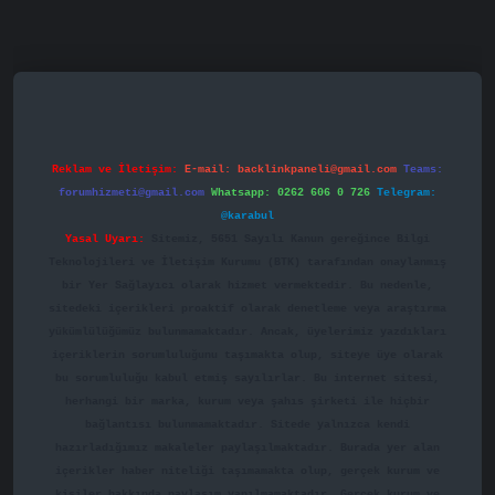
asino
betexper.xyz
betci
betci.bet
https://betci.co/
https://
Reklam ve İletişim:
E-mail:
backlinkpaneli@gmail.com
Teams:
forumhizmeti@gmail.com
Whatsapp: 0262 606 0 726
Telegram:
@karabul
Yasal Uyarı:
Sitemiz, 5651 Sayılı Kanun gereğince Bilgi
Teknolojileri ve İletişim Kurumu (BTK) tarafından onaylanmış
bir Yer Sağlayıcı olarak hizmet vermektedir. Bu nedenle,
sitedeki içerikleri proaktif olarak denetleme veya araştırma
yükümlülüğümüz bulunmamaktadır. Ancak, üyelerimiz yazdıkları
içeriklerin sorumluluğunu taşımakta olup, siteye üye olarak
bu sorumluluğu kabul etmiş sayılırlar. Bu internet sitesi,
herhangi bir marka, kurum veya şahıs şirketi ile hiçbir
bağlantısı bulunmamaktadır. Sitede yalnızca kendi
hazırladığımız makaleler paylaşılmaktadır. Burada yer alan
içerikler haber niteliği taşımamakta olup, gerçek kurum ve
kişiler hakkında paylaşım yapılmamaktadır. Gerçek kurum ve