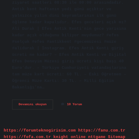
ziyaret saatleri 08:30 ile 00:00 arasındadır.
Antik kent haftanın yedi günü açıktır ve
yalnızca yılın dini bayramlarının ilk günü
öğlene kadar kapalıdır. Efes geceleri açık mı?
Ali Durak | Efes Antik Kenti’nin gece yarısına
kadar açık olduğunu biliyor muydunuz? #efos
#selçuk #efes #antikkent #gecemüzesi #müze
#alidurak | Instagram. Efes Antik Kenti giriş
ücreti ne kadar? – Efes Antik Kenti ve Dijital
Efes Deneyim Müzesi giriş ücreti kişi başı 40
Euro’dur. – Türkiye Cumhuriyeti vatandaşlarına
tam müze kart ücreti: 60 TL. – Eski Öğretmen –
Öğrenci Müze Kartı: 30 TL. – Milli Eğitim
Bakanlığı’na…
Efes
Devamını okuyun
10 Yorum
Antik
Kenti
Her
Gün
Açık
https://forumteknogirisim.com
https://fanu.com.tr
Mı
https://fofa.com.tr
knight online
nttgame
Sitemap