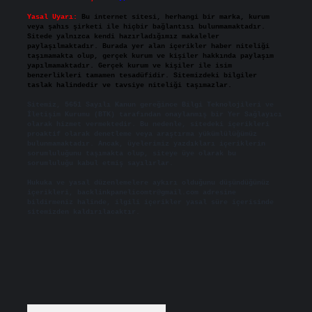
Yasal Uyarı:
Bu internet sitesi, herhangi bir marka, kurum
veya şahıs şirketi ile hiçbir bağlantısı bulunmamaktadır.
Sitede yalnızca kendi hazırladığımız makaleler
paylaşılmaktadır. Burada yer alan içerikler haber niteliği
taşımamakta olup, gerçek kurum ve kişiler hakkında paylaşım
yapılmamaktadır. Gerçek kurum ve kişiler ile isim
benzerlikleri tamamen tesadüfidir. Sitemizdeki bilgiler
taslak halindedir ve tavsiye niteliği taşımazlar.
Sitemiz, 5651 Sayılı Kanun gereğince Bilgi Teknolojileri ve
İletişim Kurumu (BTK) tarafından onaylanmış bir Yer Sağlayıcı
olarak hizmet vermektedir. Bu nedenle, sitedeki içerikleri
proaktif olarak denetleme veya araştırma yükümlülüğümüz
bulunmamaktadır. Ancak, üyelerimiz yazdıkları içeriklerin
sorumluluğunu taşımakta olup, siteye üye olarak bu
sorumluluğu kabul etmiş sayılırlar.
Hukuka ve yasal düzenlemelere aykırı olduğunu düşündüğünüz
içerikleri,
backlinkpanelicomtr@gmail.com
adresine
bildirmeniz halinde, ilgili içerikler yasal süre içerisinde
sitemizden kaldırılacaktır.
Arama