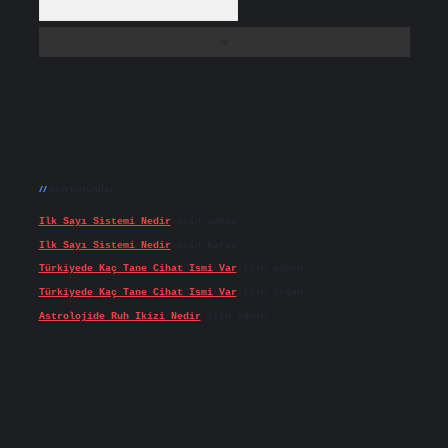
Son yorumlar
Ilk Sayı Sistemi Nedir
için
admin
Ilk Sayı Sistemi Nedir
için
Karan
Türkiyede Kaç Tane Cihat Ismi Var
için
admin
Türkiyede Kaç Tane Cihat Ismi Var
için
Doğan
Astrolojide Ruh Ikizi Nedir
için
admin