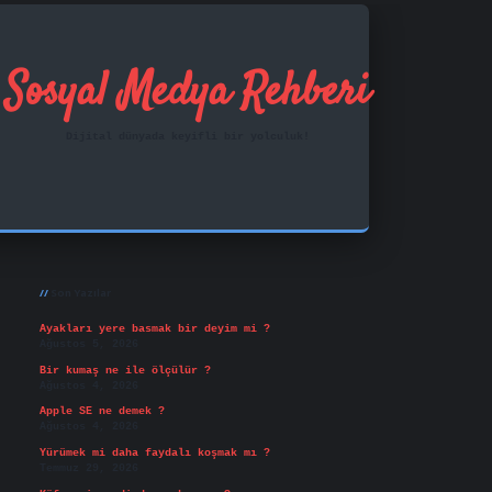
Sosyal Medya Rehberi
Dijital dünyada keyifli bir yolculuk!
Sidebar
ilbet mobil giriş
famecasino
vd casino
betexper.xy
Son Yazılar
Ayakları yere basmak bir deyim mi ?
Ağustos 5, 2026
Bir kumaş ne ile ölçülür ?
Ağustos 4, 2026
Apple SE ne demek ?
Ağustos 4, 2026
Yürümek mi daha faydalı koşmak mı ?
Temmuz 29, 2026