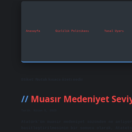
Anasayfa
Gizlilik Politikası
Yasal Uyarı
Etiket:
Nutuk kısaca özeti nedir
Muasır Medeniyet Seviy
Tarih: Nisan 5, 2025
Atatürk’ün muasır medeniyet sözünden ne anlıyo
basitleştirilmesinin bir sonucu olarak, Atatets