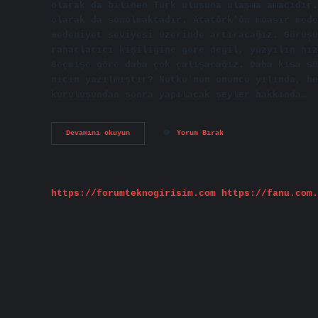
olarak da bilinen Türk ulusuna ulaşma amacıdır.
olarak da sunulmaktadır. Atatürk’ün muasır mede
medeniyet seviyesi üzerinde artıracağız. Görüş
rahatlatıcı kişiliğine göre değil, yüzyılın hız
Geçmişe göre daha çok çalışacağız. Daha kısa sü
niçin yazılmıştır? Nutku’nun onuncu yılında, he
kuruluşundan sonra yapılacak şeyler hakkında…
Muasır
Devamını okuyun
Yorum Bırak
Medeniyet
Seviyesi
Kimin
Sözü
https://forumteknogirisim.com
https://fanu.com.