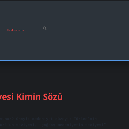
Hakkımızda
esi Kimin Sözü
rsunuz? Onaylı medeniyet düzeyi: Türkçe’nin
urk’un seviyesi, “çağdaş medeniyetin seviyesi”