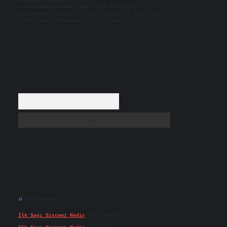
backlinkpanelicomtr@gmail.com
adresine
bildirmeniz halinde, ilgili içerikler yasal süre
içerisinde sitemizden kaldırılacaktır.
Arama
Son yorumlar
Ilk Sayı Sistemi Nedir
için
admin