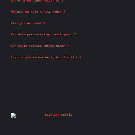
Küfre giren dinden çıkar mı ?
Temmuz 27, 2026
Mangala’da kale kuralı nedir ?
Temmuz 25, 2026
Klas yer ne demek ?
Temmuz 25, 2026
Kaktüste pas hastalığı nasıl geçer ?
Temmuz 23, 2026
Her şeyin teorisi kurami nedir ?
Temmuz 17, 2026
Yeşil kopya kalemi ne için kullanılır ?
Temmuz 15, 2026