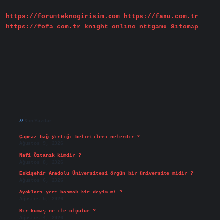
Kimlerden
Oluşur
https://forumteknogirisim.com
https://fanu.com.tr
https://fofa.com.tr
knight online
nttgame
Sitemap
Sidebar
Son Yazılar
Çapraz bağ yırtığı belirtileri nelerdir ?
Ağustos 9, 2026
Nafi Öztanık kimdir ?
Ağustos 8, 2026
Eskişehir Anadolu Üniversitesi örgün bir üniversite midir ?
Ağustos 6, 2026
Ayakları yere basmak bir deyim mi ?
Ağustos 5, 2026
Bir kumaş ne ile ölçülür ?
Ağustos 4, 2026