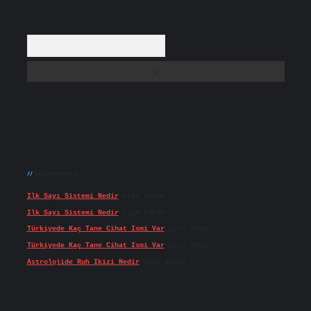
Arama
Son yorumlar
Ilk Sayı Sistemi Nedir
için
admin
Ilk Sayı Sistemi Nedir
için
Karan
Türkiyede Kaç Tane Cihat Ismi Var
için
admin
Türkiyede Kaç Tane Cihat Ismi Var
için
Doğan
Astrolojide Ruh Ikizi Nedir
için
admin