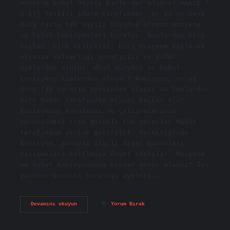
Muayene kabul heyeti kimlerden oluşur? MADDE 7
– (l) Yetkili idare tarafından, en az üç veya
daha fazla tek sayılı kişiden oluşan muayene
ve kabul komisyonları kurulur: Bunlardan biri
başkan, biri bilirkişi, biri muayene edilecek
eşyanın malvarlığı yöneticisi ve yedek
üyelerden oluşur. Okul muayene ve kabul
komisyonu kimlerden oluşur? Komisyon, en az
dört (4) öğretim üyesinden oluşur ve bunlardan
biri Müdür tarafından atanan Başkan olur.
Komisyonun kurulması ve çalışmalarının
yürütülmesi için gerekli tüm görevler Müdür
tarafından yerine getirilir. Gerektiğinde
Komisyon, konuyla ilgili diğer uzmanları
çalışmalara katılmaya davet edebilir. Muayene
ve Kabul Komisyonunda kimler görev alamaz? İşi
yürüten kontrol kuruluşu üyeleri,…
Muayene
Devamını okuyun
Yorum Bırak
Ve
Kabul
Komisyonu