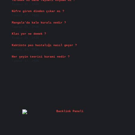
Yürümek mi daha faydalı koşmak mı ?
Temmuz 29, 2026
Küfre giren dinden çıkar mı ?
Temmuz 27, 2026
Mangala’da kale kuralı nedir ?
Temmuz 25, 2026
Klas yer ne demek ?
Temmuz 25, 2026
Kaktüste pas hastalığı nasıl geçer ?
Temmuz 23, 2026
Her şeyin teorisi kurami nedir ?
Temmuz 17, 2026