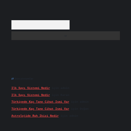
Arama
Son yorumlar
Ilk Sayı Sistemi Nedir
için
admin
Ilk Sayı Sistemi Nedir
için
Karan
Türkiyede Kaç Tane Cihat Ismi Var
için
admin
Türkiyede Kaç Tane Cihat Ismi Var
için
Doğan
Astrolojide Ruh Ikizi Nedir
için
admin