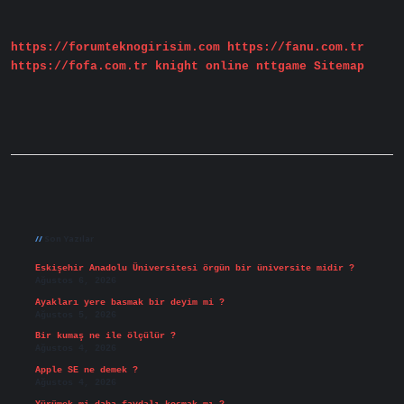
Komisyonu
Kimlerden
Oluşur
https://forumteknogirisim.com
https://fanu.com.tr
https://fofa.com.tr
knight online
nttgame
Sitemap
Sidebar
Son Yazılar
Eskişehir Anadolu Üniversitesi örgün bir üniversite midir ?
Ağustos 6, 2026
Ayakları yere basmak bir deyim mi ?
Ağustos 5, 2026
Bir kumaş ne ile ölçülür ?
Ağustos 4, 2026
Apple SE ne demek ?
Ağustos 4, 2026