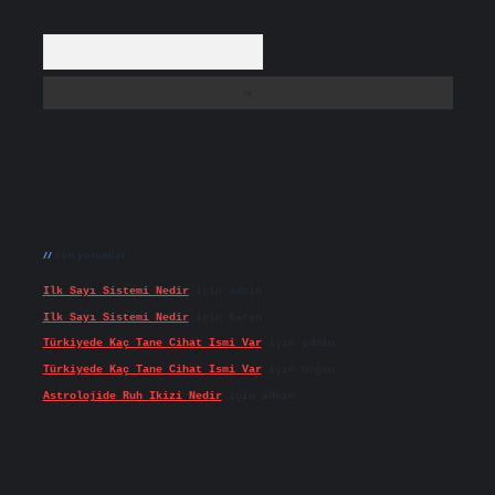
Arama
Son yorumlar
Ilk Sayı Sistemi Nedir
için
admin
Ilk Sayı Sistemi Nedir
için
Karan
Türkiyede Kaç Tane Cihat Ismi Var
için
admin
Türkiyede Kaç Tane Cihat Ismi Var
için
Doğan
Astrolojide Ruh Ikizi Nedir
için
admin