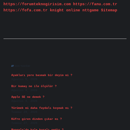
https://forumteknogirisim.com
https://fanu.com.tr
https://fofa.com.tr
knight online
nttgame
Sitemap
Sidebar
Son Yazılar
Ayakları yere basmak bir deyim mi ?
Ağustos 5, 2026
Bir kumaş ne ile ölçülür ?
Ağustos 4, 2026
Apple SE ne demek ?
Ağustos 4, 2026
Yürümek mi daha faydalı koşmak mı ?
Temmuz 29, 2026
Küfre giren dinden çıkar mı ?
Temmuz 27, 2026
Mangala’da kale kuralı nedir ?