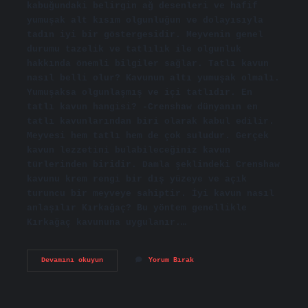
kabuğundaki belirgin ağ desenleri ve hafif
yumuşak alt kısım olgunluğun ve dolayısıyla
tadın iyi bir göstergesidir. Meyvenin genel
durumu tazelik ve tatlılık ile olgunluk
hakkında önemli bilgiler sağlar. Tatlı kavun
nasıl belli olur? Kavunun altı yumuşak olmalı.
Yumuşaksa olgunlaşmış ve içi tatlıdır. En
tatlı kavun hangisi? -Crenshaw dünyanın en
tatlı kavunlarından biri olarak kabul edilir.
Meyvesi hem tatlı hem de çok suludur. Gerçek
kavun lezzetini bulabileceğiniz kavun
türlerinden biridir. Damla şeklindeki Crenshaw
kavunu krem ​​rengi bir dış yüzeye ve açık
turuncu bir meyveye sahiptir. İyi kavun nasıl
anlaşılır Kırkağaç? Bu yöntem genellikle
Kırkağaç kavununa uygulanır.…
Kırlangıç
Devamını okuyun
Yorum Bırak
Kavun
Nasıl
Seçilir