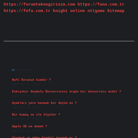
https://forumteknogirisim.com
https://fanu.com.tr
https://fofa.com.tr
knight online
nttgame
Sitemap
Sidebar
Son Yazılar
Nafi Öztanık kimdir ?
Ağustos 8, 2026
Eskişehir Anadolu Üniversitesi örgün bir üniversite midir ?
Ağustos 6, 2026
Ayakları yere basmak bir deyim mi ?
Ağustos 5, 2026
Bir kumaş ne ile ölçülür ?
Ağustos 4, 2026
Apple SE ne demek ?
Ağustos 4, 2026
Yürümek mi daha faydalı koşmak mı ?