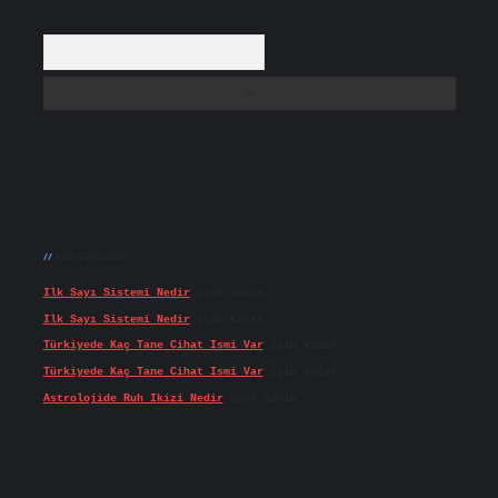
Arama
Son yorumlar
Ilk Sayı Sistemi Nedir
için
admin
Ilk Sayı Sistemi Nedir
için
Karan
Türkiyede Kaç Tane Cihat Ismi Var
için
admin
Türkiyede Kaç Tane Cihat Ismi Var
için
Doğan
Astrolojide Ruh Ikizi Nedir
için
admin