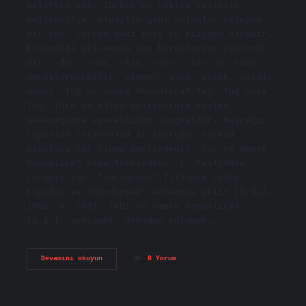
belirtme eki, Türkçe’de yüklem kesinlik,
belirsizlik, olasılık gibi anlamlar ekleyen -
dir eki. Türkçe’deki dört ek fiilden biridir.
Eklendiği kelimenin ses kurallarına uyularak -
dır, -dur, -dür, -tir, -tır, -tur ve -türe
dönüştürülebilir: cevher, elma, yüzük, geldi,
döner. Tûğ ne demek Osmanlıca? Tuğ, Toğ veya
Tuk, Türk ve Altay halklarının devlet
geleneğinde egemenliğin simgesidir. Bayrağın
tepesine tutturulan at kuyruğu, saçtan
yapılmış bir flama şeklindedir. Tür ne demek
Osmanlıca? Eski Türkçedeki -t- fiilinden
türemiş tur- “durdurmak” fiilinin sebep
kipidir ve “durdurmak” anlamına gelir (Erdal,
1991, s. 790). Tehî ne demek Osmanlıca?
(a.i.): sevişmek, arkadaş edinmek.…
Osmanlıca
Devamını okuyun
8 Yorum
Tir
Ne
Demek