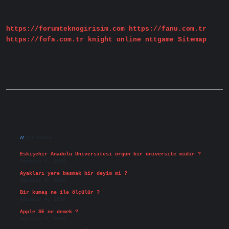
Ne
Işe
Yarar
https://forumteknogirisim.com
https://fanu.com.tr
https://fofa.com.tr
knight online
nttgame
Sitemap
Sidebar
Son Yazılar
Eskişehir Anadolu Üniversitesi örgün bir üniversite midir ?
Ağustos 6, 2026
Ayakları yere basmak bir deyim mi ?
Ağustos 5, 2026
Bir kumaş ne ile ölçülür ?
Ağustos 4, 2026
Apple SE ne demek ?
Ağustos 4, 2026