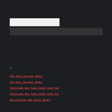
Arama
Son yorumlar
Ilk Sayı Sistemi Nedir
için
admin
Ilk Sayı Sistemi Nedir
için
Karan
Türkiyede Kaç Tane Cihat Ismi Var
için
admin
Türkiyede Kaç Tane Cihat Ismi Var
için
Doğan
Astrolojide Ruh Ikizi Nedir
için
admin