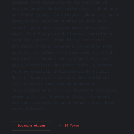
kumaşın orta kısımlarında birleştirme ve
süsleme amaçlı da kullanılabilir. ➢ Etek ucu:
Özellikle Lycra, elastikiyeti yüksek ve narin
kumaşlardan üretilen ürünlerin etek ucu,
manşet, paça vb. kısımlarında kullanılır.
Sayfa 10 6 Yüzeyleri katlayarak temizlemek
için kullanılır. Reçme dikişi nerelerde
kullanılır? Örtü dikişleri çoğunlukla etek,
pantolon ve koltuk altı gibi etek uçlarında
kullanılır. Reçmeci ne iş yapar? Bir terzi,
giyim üretimiyle uğraşarak giyim, aksesuar
veya ev tekstili üretim sürecinde çalışır.
Meslek, kumaşların işlevsel özelliklerini
iyileştirmeyi amaçlayarak ürünlerin
çekiciliğini artırır. Bir kapitone dikişçisi
olmak için, bir kapitone dikiş makinesini
kullanma becerisine sahip olmalısınız. Biye
reçme makinesi…
Reçme
Devamını okuyun
14 Yorum
Makinesi
Nedir