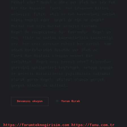
temsil eder? Hegel’e göre var olan her şey tek
bir öze dayanır. Tanrı, ruh (düşünen bilinç,
anlayış), fikir, akıl ve ruh kavramları mutlak
olanı temsil eder. Hegel’de tin ne demek?
Mutlak ruh veya mutlak anlayış kavramı
Hegel’de vazgeçilmez bir kavramdır. Hegel’in
ruh, fikir ve mutlak kavramlarıyla kastettiği
şey, her şeyi yaratan ruhsal bir varlık, tüm
insan bireylerinin dışında var olan ve
Tanrı’dan başkası olmayan nesnel bir
varlıktır. Hegel neyi temsil eder? Filozofun
görevini hakikatleri keşfetmek, ortaya koymak
ve geçerli hakikatlerin yayılmasını sağlamak
olarak gören Hegel, akılsal olanın gerçek,
gerçek olanın da akılsal…
Hegel
Devamını okuyun
Yorum Bırak
Akıl
Ve
Tin
Neyi
Temsil
https://forumteknogirisim.com
https://fanu.com.tr
Eder