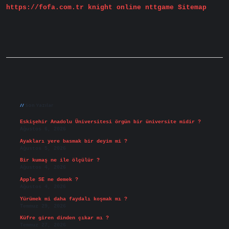
https://fofa.com.tr
knight online
nttgame
Sitemap
Sidebar
Son Yazılar
Eskişehir Anadolu Üniversitesi örgün bir üniversite midir ?
Ağustos 6, 2026
Ayakları yere basmak bir deyim mi ?
Ağustos 5, 2026
Bir kumaş ne ile ölçülür ?
Ağustos 4, 2026
Apple SE ne demek ?
Ağustos 4, 2026
Yürümek mi daha faydalı koşmak mı ?
Temmuz 29, 2026
Küfre giren dinden çıkar mı ?
Temmuz 27, 2026