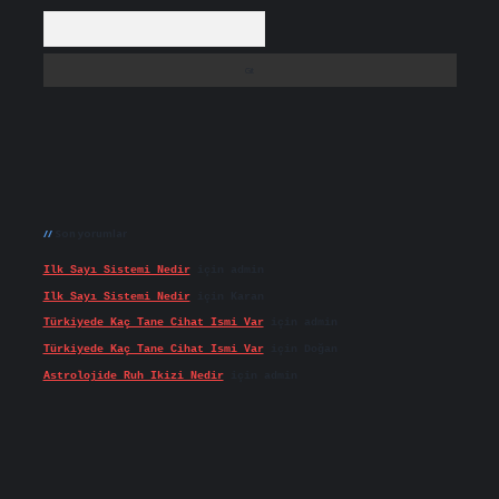
Arama
Son yorumlar
Ilk Sayı Sistemi Nedir
için
admin
Ilk Sayı Sistemi Nedir
için
Karan
Türkiyede Kaç Tane Cihat Ismi Var
için
admin
Türkiyede Kaç Tane Cihat Ismi Var
için
Doğan
Astrolojide Ruh Ikizi Nedir
için
admin