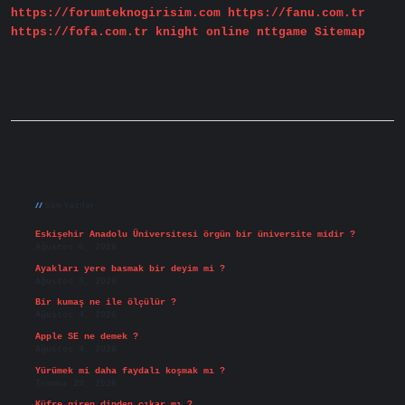
https://forumteknogirisim.com
https://fanu.com.tr
https://fofa.com.tr
knight online
nttgame
Sitemap
Sidebar
Son Yazılar
Eskişehir Anadolu Üniversitesi örgün bir üniversite midir ?
Ağustos 6, 2026
Ayakları yere basmak bir deyim mi ?
Ağustos 5, 2026
Bir kumaş ne ile ölçülür ?
Ağustos 4, 2026
Apple SE ne demek ?
Ağustos 4, 2026
Yürümek mi daha faydalı koşmak mı ?
Temmuz 29, 2026
Küfre giren dinden çıkar mı ?