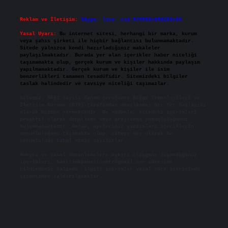
Reklam ve İletişim:
Skype: live:.cid.575569c608265c69
Yasal Uyarı:
Bu internet sitesi, herhangi bir marka, kurum
veya şahıs şirketi ile hiçbir bağlantısı bulunmamaktadır.
Sitede yalnızca kendi hazırladığımız makaleler
paylaşılmaktadır. Burada yer alan içerikler haber niteliği
taşımamakta olup, gerçek kurum ve kişiler hakkında paylaşım
yapılmamaktadır. Gerçek kurum ve kişiler ile isim
benzerlikleri tamamen tesadüfidir. Sitemizdeki bilgiler
taslak halindedir ve tavsiye niteliği taşımazlar.
Sitemiz, 5651 Sayılı Kanun gereğince Bilgi Teknolojileri ve
İletişim Kurumu (BTK) tarafından onaylanmış bir Yer Sağlayıcı
olarak hizmet vermektedir. Bu nedenle, sitedeki içerikleri
proaktif olarak denetleme veya araştırma yükümlülüğümüz
bulunmamaktadır. Ancak, üyelerimiz yazdıkları içeriklerin
sorumluluğunu taşımakta olup, siteye üye olarak bu
sorumluluğu kabul etmiş sayılırlar.
Hukuka ve yasal düzenlemelere aykırı olduğunu düşündüğünüz
içerikleri,
backlinkpanelicomtr@gmail.com
adresine
bildirmeniz halinde, ilgili içerikler yasal süre içerisinde
sitemizden kaldırılacaktır.