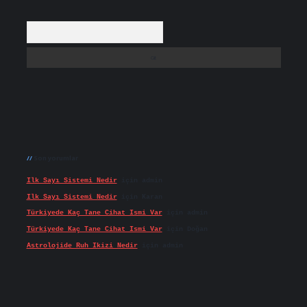
Arama
Son yorumlar
Ilk Sayı Sistemi Nedir
için
admin
Ilk Sayı Sistemi Nedir
için
Karan
Türkiyede Kaç Tane Cihat Ismi Var
için
admin
Türkiyede Kaç Tane Cihat Ismi Var
için
Doğan
Astrolojide Ruh Ikizi Nedir
için
admin