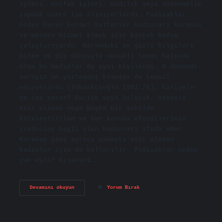
işleri, mutfak işleri, dadılık veya sütannelik
yapmak üzere işe alınıyorlardı. Padişahlar
neden harem kurdu? Sultanlar kadınları korumak
ve onlara hizmet etmek için birçok hadım
çalıştırıyordu. Haremdeki en gizli bilgileri
bilen ve dış dünyayla sürekli temas halinde
olan bu hadımlar da aynı kişilerdi. O dönemde
sarayın en yozlaşmış kısmını da temsil
ediyorlardı (Tokmakçıoğlu 1991:79). Cariyeler
ne işe yarar? Cariye veya halayik, savaşta
esir alınan veya başka bir şekilde
köleleştirilen ve her konuda efendilerinin
iradesine bağlı olan kadınları ifade eder.
Karavaş ismi ayrıca savaşta esir alınan
kadınlar için de kullanılır. Padişahlar neden
çok eşli? Kısacası,…
Padişahların
Devamını okuyun
Yorum Bırak
Neden
Cariyeleri
Var