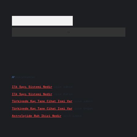
Arama
Son yorumlar
Ilk Sayı Sistemi Nedir
için
admin
Ilk Sayı Sistemi Nedir
için
Karan
Türkiyede Kaç Tane Cihat Ismi Var
için
admin
Türkiyede Kaç Tane Cihat Ismi Var
için
Doğan
Astrolojide Ruh Ikizi Nedir
için
admin