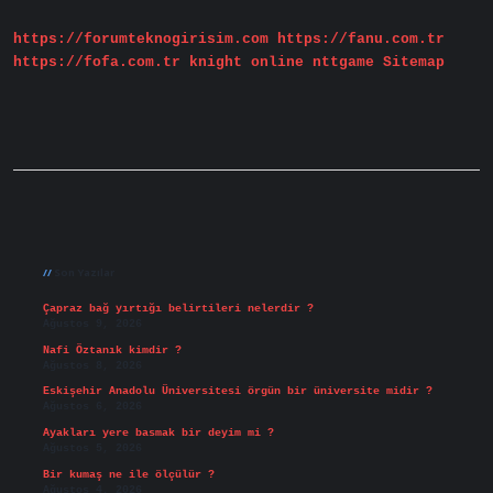
https://forumteknogirisim.com
https://fanu.com.tr
https://fofa.com.tr
knight online
nttgame
Sitemap
Sidebar
Son Yazılar
Çapraz bağ yırtığı belirtileri nelerdir ?
Ağustos 9, 2026
Nafi Öztanık kimdir ?
Ağustos 8, 2026
Eskişehir Anadolu Üniversitesi örgün bir üniversite midir ?
Ağustos 6, 2026
Ayakları yere basmak bir deyim mi ?
Ağustos 5, 2026
Bir kumaş ne ile ölçülür ?
Ağustos 4, 2026